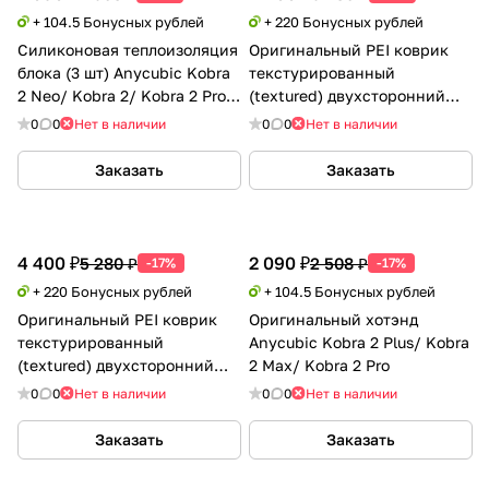
+ 104.5 Бонусных рублей
+ 220 Бонусных рублей
Силиконовая теплоизоляция
Оригинальный PEI коврик
блока (3 шт) Anycubic Kobra
текстурированный
2 Neo/ Kobra 2/ Kobra 2 Pro/
(textured) двухсторонний
Kobra 2 Plus
Anycubic Kobra 2 Max
0
0
Нет в наличии
0
0
Нет в наличии
Заказать
Заказать
4 400 ₽
2 090 ₽
5 280 ₽
2 508 ₽
-17%
-17%
+ 220 Бонусных рублей
+ 104.5 Бонусных рублей
Оригинальный PEI коврик
Оригинальный хотэнд
текстурированный
Anycubic Kobra 2 Plus/ Kobra
(textured) двухсторонний
2 Max/ Kobra 2 Pro
Anycubic Kobra 2 Plus
0
0
Нет в наличии
0
0
Нет в наличии
Заказать
Заказать