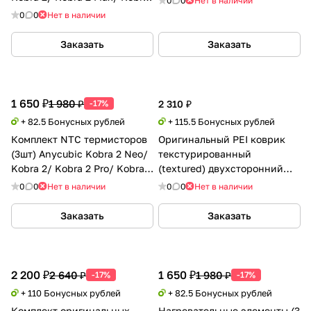
0
0
Нет в наличии
2 Pro/ Kobra 2 Plus
0
0
Нет в наличии
Заказать
Заказать
1 650 ₽
1 980 ₽
-17%
2 310 ₽
+ 82.5 Бонусных рублей
+ 115.5 Бонусных рублей
Комплект NTC термисторов
Оригинальный PEI коврик
(3шт) Anycubic Kobra 2 Neo/
текстурированный
Kobra 2/ Kobra 2 Pro/ Kobra 2
(textured) двухсторонний
Plus/ Kobra 2 Max
Anycubic Kobra 2/ Kobra 2
0
0
Нет в наличии
0
0
Нет в наличии
Pro
Заказать
Заказать
2 200 ₽
1 650 ₽
2 640 ₽
1 980 ₽
-17%
-17%
+ 110 Бонусных рублей
+ 82.5 Бонусных рублей
Комплект оригинальных
Нагревательные элементы (3