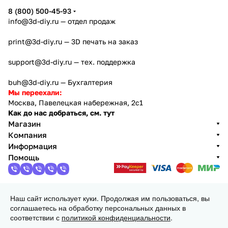
8 (800) 500-45-93
info@3d-diy.ru
— отдел продаж
print@3d-diy.ru
— 3D печать на заказ
support@3d-diy.ru
— тех. поддержка
buh@3d-diy.ru
— Бухгалтерия
Мы переехали:
Москва, Павелецкая набережная, 2с1
Как до нас добраться, см. тут
Магазин
Компания
Информация
Помощь
Наш сайт использует куки. Продолжая им пользоваться, вы
2013 - 2026 © 3DiY (Тридиай) - интернет-магазин
соглашаетесь на обработку персональных данных в
комплектующих для 3D принтеров, ЧПУ станков и
соответствии с
политикой конфиденциальности
.
робототехники
Конфиденциальность
Оферта