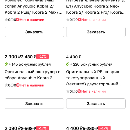
сопел Anycubic Kobra 2/
шт) Anycubic Kobra 2 Neo/
Kobra 2 Plus/ Kobra 2 Max/
Kobra 2/ Kobra 2 Pro/ Kobra 2
Kobra 2 Pro/ Kobra 2 Neo
Plus/ Kobra 2 Max
0
0
Нет в наличии
0
0
Нет в наличии
Заказать
Заказать
2 900 ₽
3 480 ₽
-17%
4 400 ₽
+ 145 Бонусных рублей
+ 220 Бонусных рублей
Оригинальный экструдер в
Оригинальный PEI коврик
сборе Anycubic Kobra 2
текстурированный
(textured) двухсторонний
0
0
Нет в наличии
Anycubic Kobra 2 Neo
0
0
Нет в наличии
Заказать
Заказать
2 090 ₽
4 400 ₽
2 508 ₽
5 280 ₽
-17%
-17%