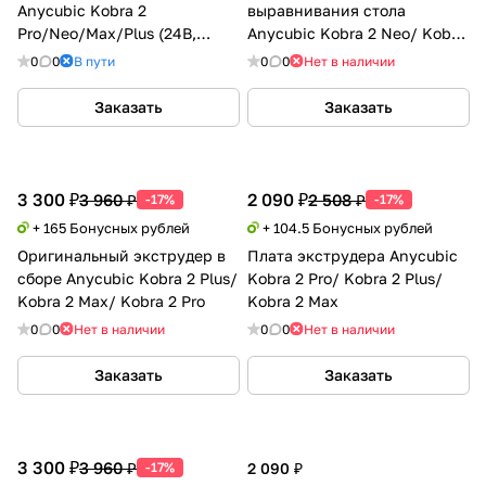
Anycubic Kobra 2
выравнивания стола
Pro/Neo/Max/Plus (24В,
Anycubic Kobra 2 Neo/ Kobra
60Вт) Kingroon
2/ Kobra 2 Pro
0
0
В пути
0
0
Нет в наличии
Заказать
Заказать
3 300 ₽
2 090 ₽
3 960 ₽
2 508 ₽
-17%
-17%
+ 165 Бонусных рублей
+ 104.5 Бонусных рублей
Оригинальный экструдер в
Плата экструдера Anycubic
сборе Anycubic Kobra 2 Plus/
Kobra 2 Pro/ Kobra 2 Plus/
Kobra 2 Max/ Kobra 2 Pro
Kobra 2 Max
0
0
Нет в наличии
0
0
Нет в наличии
Заказать
Заказать
3 300 ₽
3 960 ₽
-17%
2 090 ₽