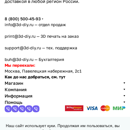
доставкой в любой регион России.
8 (800) 500-45-93
info@3d-diy.ru
— отдел продаж
print@3d-diy.ru
— 3D печать на заказ
support@3d-diy.ru
— тех. поддержка
buh@3d-diy.ru
— Бухгалтерия
Мы переехали:
Москва, Павелецкая набережная, 2с1
Как до нас добраться, см. тут
Магазин
Компания
Информация
Помощь
Наш сайт использует куки. Продолжая им пользоваться, вы
2013 - 2026 © 3DiY (Тридиай) - интернет-магазин