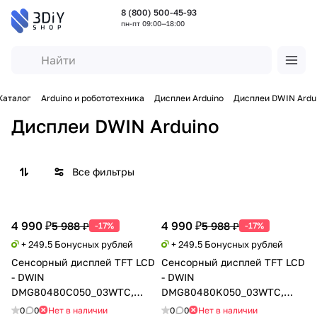
8 (800) 500-45-93
пн-пт 09:00—18:00
Каталог
Arduino и робототехника
Дисплеи Arduino
Дисплеи DWIN Ardu
Дисплеи DWIN Arduino
Все фильтры
4 990 ₽
4 990 ₽
5 988 ₽
5 988 ₽
-17%
-17%
+ 249.5 Бонусных рублей
+ 249.5 Бонусных рублей
Сенсорный дисплей TFT LCD
Сенсорный дисплей TFT LCD
- DWIN
- DWIN
DMG80480C050_03WTC,
DMG80480K050_03WTC,
HMI, 800x480 / 5"
VGA, 800x480 / 5"
0
0
Нет в наличии
0
0
Нет в наличии