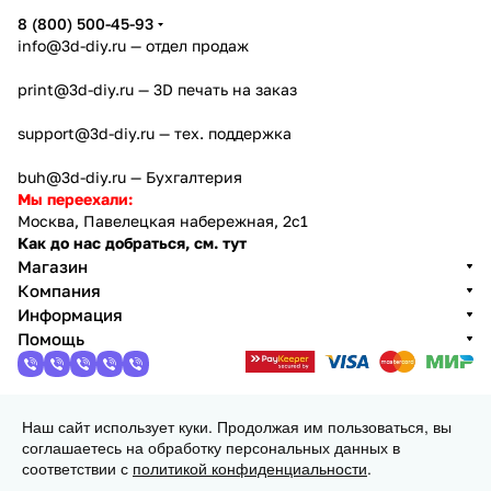
8 (800) 500-45-93
info@3d-diy.ru
— отдел продаж
print@3d-diy.ru
— 3D печать на заказ
support@3d-diy.ru
— тех. поддержка
buh@3d-diy.ru
— Бухгалтерия
Мы переехали:
Москва, Павелецкая набережная, 2с1
Как до нас добраться, см. тут
Магазин
Компания
Информация
Помощь
Наш сайт использует куки. Продолжая им пользоваться, вы
2013 - 2026 © 3DiY (Тридиай) - интернет-магазин
соглашаетесь на обработку персональных данных в
комплектующих для 3D принтеров, ЧПУ станков и
соответствии с
политикой конфиденциальности
.
робототехники
Конфиденциальность
Оферта