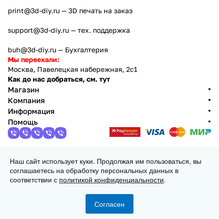
print@3d-diy.ru
— 3D печать на заказ
support@3d-diy.ru
— тех. поддержка
buh@3d-diy.ru
— Бухгалтерия
Мы переехали:
Москва, Павелецкая набережная, 2с1
Как до нас добраться, см. тут
Магазин
Компания
Информация
Помощь
Наш сайт использует куки. Продолжая им пользоваться, вы
2013 - 2026 © 3DiY (Тридиай) - интернет-магазин
соглашаетесь на обработку персональных данных в
комплектующих для 3D принтеров, ЧПУ станков и
соответствии с
политикой конфиденциальности
.
робототехники
Конфиденциальность
Оферта
Согласен
Главная
Каталог
Корзина
Избранные
Кабинет
Сравнение