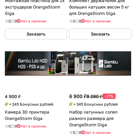
Монтажная пластина для 2х
Комплект держателей для
экструдеров OrangeStorm
больших катушек весом 5 кг
Giga
для OrangeStorm Giga
0
0
Нет в наличии
0
0
Нет в наличии
Заказать
Заказать
6 900 ₽
8 280 ₽
4 900 ₽
-17%
+ 245 Бонусных рублей
+ 345 Бонусных рублей
Камера 3D принтера
Набор латунных сопел
OrangeStorm Giga
разного размера для
OrangeStorm Giga
0
0
Нет в наличии
0
0
Нет в наличии