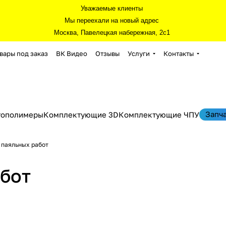
Уважаемые клиенты
Мы переехали на новый адрес
Москва, Павелецкая набережная, 2с1
вары под заказ
ВК Видео
Отзывы
Услуги
Контакты
Запч
тополимеры
Комплектующие 3D
Комплектующие ЧПУ
 паяльных работ
бот