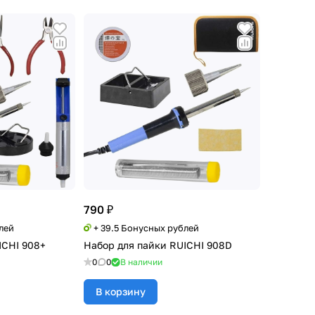
790 ₽
лей
+ 39.5 Бонусных рублей
ICHI 908+
Набор для пайки RUICHI 908D
0
0
В наличии
В корзину