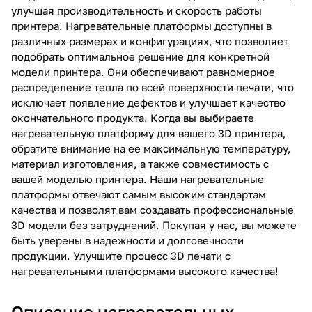
улучшая производительность и скорость работы
принтера. Нагревательные платформы доступны в
различных размерах и конфигурациях, что позволяет
подобрать оптимальное решение для конкретной
модели принтера. Они обеспечивают равномерное
распределение тепла по всей поверхности печати, что
исключает появление дефектов и улучшает качество
окончательного продукта. Когда вы выбираете
нагревательную платформу для вашего 3D принтера,
обратите внимание на ее максимальную температуру,
материал изготовления, а также совместимость с
вашей моделью принтера. Наши нагревательные
платформы отвечают самым высоким стандартам
качества и позволят вам создавать профессиональные
3D модели без затруднений. Покупая у нас, вы можете
быть уверены в надежности и долговечности
продукции. Улучшите процесс 3D печати с
нагревательными платформами высокого качества!
Описание нагревательных