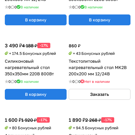
0
0
В наличии
0
0
В наличии
В корзину
В корзину
3 490 ₽
4 188 ₽
-17%
860 ₽
+ 174.5 Бонусных рублей
+ 43 Бонусных рублей
Силиконовый
Текстолитовый
нагревательный стол
нагревательный стол MK2B
350х350мм 220В 800Вт
200x200 мм 12/24В
0
0
В наличии
0
0
Нет в наличии
В корзину
Заказать
1 600 ₽
1 890 ₽
1 920 ₽
2 268 ₽
-17%
-17%
+ 80 Бонусных рублей
+ 94.5 Бонусных рублей