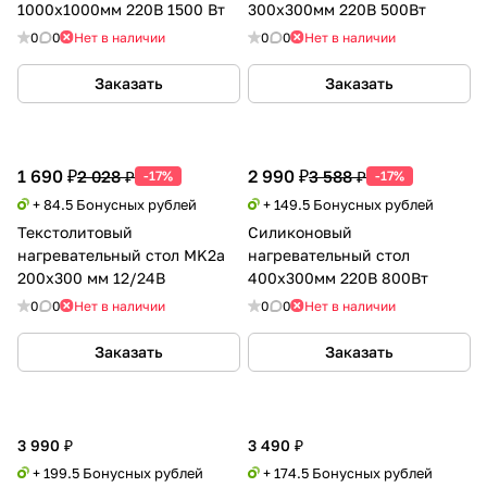
1000х1000мм 220В 1500 Вт
300х300мм 220В 500Вт
0
0
Нет в наличии
0
0
Нет в наличии
Заказать
Заказать
1 690 ₽
2 990 ₽
2 028 ₽
3 588 ₽
-17%
-17%
+ 84.5 Бонусных рублей
+ 149.5 Бонусных рублей
Текстолитовый
Силиконовый
нагревательный стол MK2a
нагревательный стол
200x300 мм 12/24В
400х300мм 220В 800Вт
0
0
Нет в наличии
0
0
Нет в наличии
Заказать
Заказать
3 990 ₽
3 490 ₽
+ 199.5 Бонусных рублей
+ 174.5 Бонусных рублей