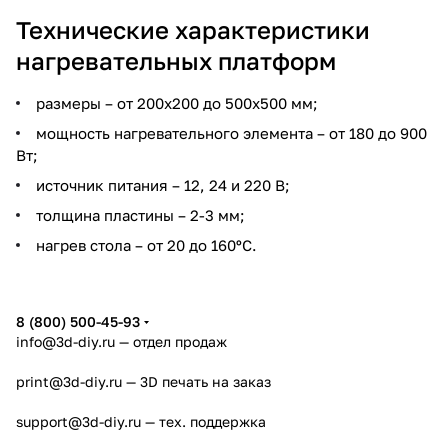
Технические характеристики
нагревательных платформ
размеры – от 200х200 до 500х500 мм;
мощность нагревательного элемента – от 180 до 900
Вт;
источник питания – 12, 24 и 220 В;
толщина пластины – 2-3 мм;
нагрев стола – от 20 до 160ºС.
8 (800) 500-45-93
info@3d-diy.ru
— отдел продаж
print@3d-diy.ru
— 3D печать на заказ
support@3d-diy.ru
— тех. поддержка