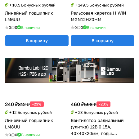
+ 10.5 Бонусных рублей
+ 149.5 Бонусных рублей
Линейный подшипник
Рельсовая каретка HIWIN
LM6UU
MGN12HZ0HM
0
0
В наличии
0
0
В наличии
В корзину
В корзину
240 ₽
460 ₽
312 ₽
598 ₽
-23%
-23%
+ 12 Бонусных рублей
+ 23 Бонусных рублей
Линейный подшипник
Вентилятор радиальный
LM8UU
(улитка) 12В 0.15А,
40х40х20мм, подш.
0
0
В наличии