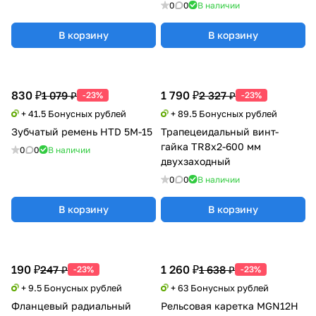
скольжения, Xinyujie
0
0
В наличии
В корзину
В корзину
830 ₽
1 790 ₽
1 079 ₽
2 327 ₽
-23%
-23%
+ 41.5 Бонусных рублей
+ 89.5 Бонусных рублей
Зубчатый ремень HTD 5M-15
Трапецеидальный винт-
гайка TR8x2-600 мм
0
0
В наличии
двухзаходный
0
0
В наличии
В корзину
В корзину
190 ₽
1 260 ₽
247 ₽
1 638 ₽
-23%
-23%
+ 9.5 Бонусных рублей
+ 63 Бонусных рублей
Фланцевый радиальный
Рельсовая каретка MGN12H