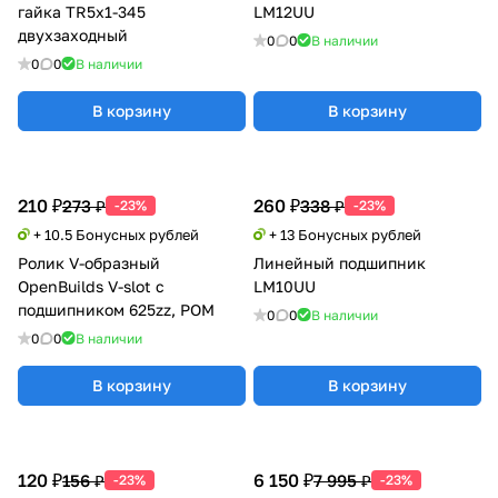
гайка TR5x1-345
LM12UU
двухзаходный
0
0
В наличии
0
0
В наличии
В корзину
В корзину
210 ₽
260 ₽
273 ₽
338 ₽
-23%
-23%
+ 10.5 Бонусных рублей
+ 13 Бонусных рублей
Ролик V-образный
Линейный подшипник
OpenBuilds V-slot с
LM10UU
подшипником 625zz, POM
0
0
В наличии
0
0
В наличии
В корзину
В корзину
120 ₽
6 150 ₽
156 ₽
7 995 ₽
-23%
-23%