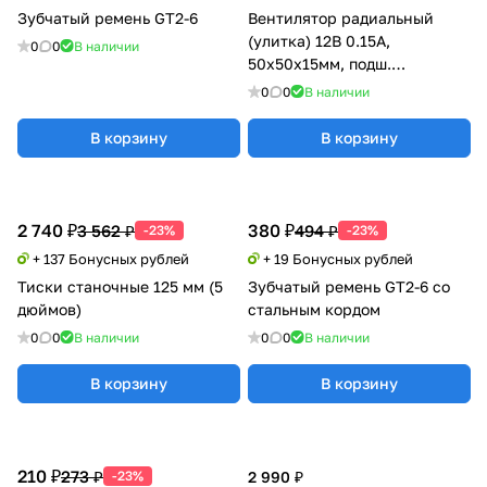
Зубчатый ремень GT2-6
Вентилятор радиальный
(улитка) 12В 0.15А,
0
0
В наличии
50х50х15мм, подш.
скольжения, Xinyujie
0
0
В наличии
В корзину
В корзину
2 740 ₽
380 ₽
3 562 ₽
494 ₽
-23%
-23%
+ 137 Бонусных рублей
+ 19 Бонусных рублей
Тиски станочные 125 мм (5
Зубчатый ремень GT2-6 со
дюймов)
стальным кордом
0
0
В наличии
0
0
В наличии
В корзину
В корзину
210 ₽
273 ₽
-23%
2 990 ₽