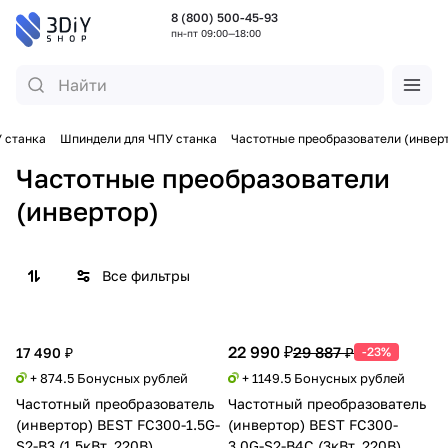
8 (800) 500-45-93
пн-пт 09:00—18:00
 станка
Шпиндели для ЧПУ станка
Частотные преобразователи (инвер
Частотные преобразователи
(инвертор)
Все фильтры
22 990 ₽
29 887 ₽
17 490 ₽
-23%
+ 874.5 Бонусных рублей
+ 1149.5 Бонусных рублей
Частотный преобразователь
Частотный преобразователь
(инвертор) BEST FC300-1.5G-
(инвертор) BEST FC300-
S2-B3 (1.5кВт, 220В)
3.0G-S2-B4C (3кВт, 220В)