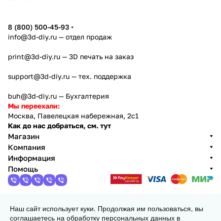
8 (800) 500-45-93
info@3d-diy.ru
— отдел продаж
print@3d-diy.ru
— 3D печать на заказ
support@3d-diy.ru
— тех. поддержка
buh@3d-diy.ru
— Бухгалтерия
Мы переехали:
Москва, Павелецкая набережная, 2с1
Как до нас добраться, см. тут
Магазин
Компания
Информация
Помощь
Наш сайт использует куки. Продолжая им пользоваться, вы
2013 - 2026 © 3DiY (Тридиай) - интернет-магазин
соглашаетесь на обработку персональных данных в
комплектующих для 3D принтеров, ЧПУ станков и