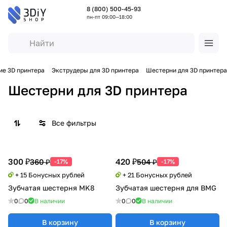
8 (800) 500-45-93
пн-пт 09:00—18:00
е 3D принтера
Экструдеры для 3D принтера
Шестерни для 3D принтера
Шестерни для 3D принтера
Все фильтры
300 ₽
420 ₽
360 ₽
504 ₽
-17%
-17%
+ 15 Бонусных рублей
+ 21 Бонусных рублей
Зубчатая шестерня MK8
Зубчатая шестерня для BMG
0
0
В наличии
0
0
В наличии
В корзину
В корзину