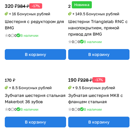
Новинка
320 ₽
384 ₽
-17%
2 990 ₽
+ 16 Бонусных рублей
+ 149.5 Бонусных рублей
Шестерня с редуктором для
Шестерни Trianglelab RNC с
BMG
нанопокрытием, прямой
привод для BMG
0
0
В наличии
0
0
В наличии
В корзину
В корзину
190 ₽
228 ₽
170 ₽
-17%
+ 8.5 Бонусных рублей
+ 9.5 Бонусных рублей
Зубчатая шестерня стальная
Зубчатая шестерня MK8 с
Makerbot 36 зубов
фланцем стальная
0
0
В наличии
0
0
В наличии
В корзину
В корзину