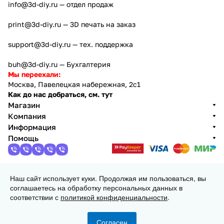
info@3d-diy.ru
— отдел продаж
print@3d-diy.ru
— 3D печать на заказ
support@3d-diy.ru
— тех. поддержка
buh@3d-diy.ru
— Бухгалтерия
Мы переехали:
Москва, Павелецкая набережная, 2с1
Как до нас добраться, см. тут
Магазин
Компания
Информация
Помощь
Наш сайт использует куки. Продолжая им пользоваться, вы
2013 - 2026 © 3DiY (Тридиай) - интернет-магазин
соглашаетесь на обработку персональных данных в
комплектующих для 3D принтеров, ЧПУ станков и
соответствии с
политикой конфиденциальности
.
робототехники
Конфиденциальность
Оферта
Согласен