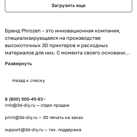
Загрузить еще
Бренд Phrozen – это инновационная компания,
специализирующаяся на производстве
высокоточных 3D принтеров и расходных
материалов для них. С момента своего основания
Phrozen стремится к постоянному
совершенствованию технологий 3D печати,
предлагая своим клиентам продукцию
Назад к списку
высочайшего качества.
Phrozen известен своими передовыми
8 (800) 500-45-93
технологиями и инновационными решениями в
info@3d-diy.ru
— отдел продаж
области 3D печати. Бренд постоянно внедряет
print@3d-diy.ru
— 3D печать на заказ
новейшие разработки и технологии, чтобы
обеспечить пользователям максимально точные и
support@3d-diy.ru
— тех. поддержка
качественные результаты печати.