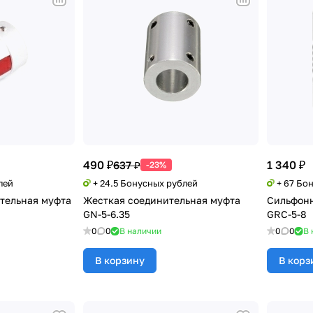
490 ₽
1 340 ₽
637 ₽
-23%
лей
+ 24.5 Бонусных рублей
+ 67 Бо
тельная муфта
Жесткая соединительная муфта
Сильфонн
GN-5-6.35
GRC-5-8
0
0
В наличии
0
0
В 
В корзину
В корз