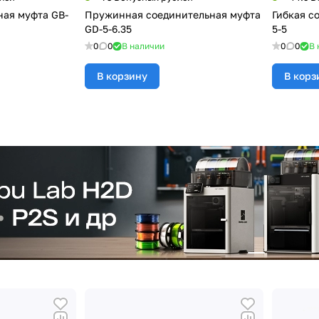
ная муфта GB-
Пружинная соединительная муфта
Гибкая с
GD-5-6.35
5-5
0
0
В наличии
0
0
В 
В корзину
В корз