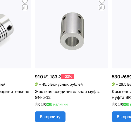
910 ₽
530 ₽
1 183 ₽
689
-23%
лей
+ 45.5 Бонусных рублей
+ 26.5 
единительная
Жесткая соединительная муфта
Компенс
GN-5-12
муфта BR
0
0
В наличии
0
0
В 
В корзину
В корз