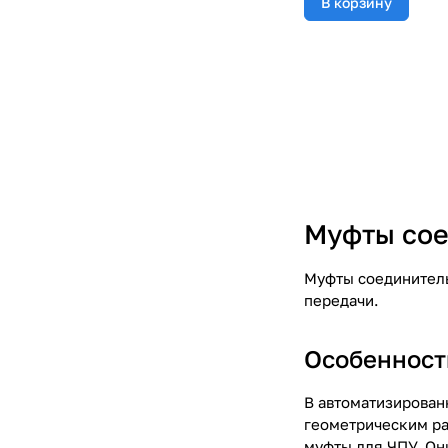
В корзину
Муфты сое
Муфты соединитель
передачи.
Особенност
В автоматизирован
геометрическим ра
муфты для ЧПУ. Он