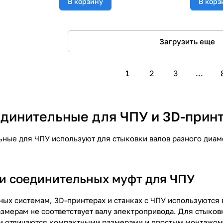
В корзину
В корз
Загрузить еще
1
2
3
...
динительные для ЧПУ и 3D-прин
ные для ЧПУ используют для стыковки валов разного диамет
и соединительных муфт для ЧПУ
ных системам, 3D-принтерах и станках с ЧПУ используются 
змерам не соответствует валу электропривода. Для стыков
и отличаются компактными размерами и простым монтажом,