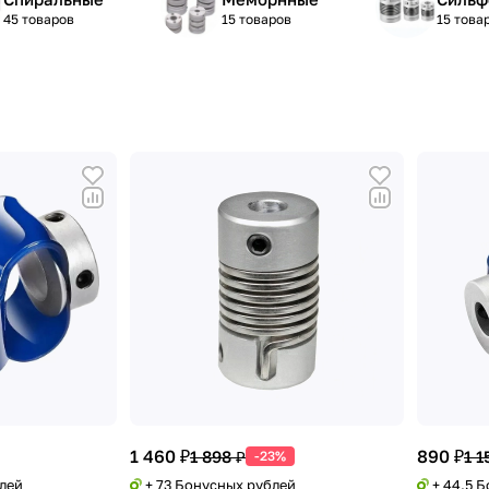
45 товаров
15 товаров
15 това
1 460 ₽
890 ₽
1 898 ₽
1 1
-23%
блей
+ 73 Бонусных рублей
+ 44.5 