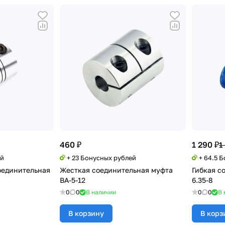
460 ₽
1 290 ₽
1
ей
+ 23 Бонусных рублей
+ 64.5 
единительная
Жесткая соединительная муфта
Гибкая с
BA-5-12
6.35-8
0
0
В наличии
0
0
В 
В корзину
В корз