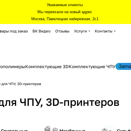
Уважаемые клиенты
Мы переехали на новый адрес
Москва, Павелецкая набережная, 2с1
вары под заказ
ВК Видео
Отзывы
Услуги
Контакты
Запч
тополимеры
Комплектующие 3D
Комплектующие ЧПУ
 для ЧПУ, 3D-принтеров
для ЧПУ, 3D-принтеров
Спиральные
Мембрнные
Сильф