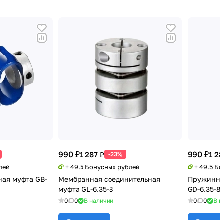
990 ₽
990 ₽
1 287 ₽
1 2
-23%
лей
+ 49.5 Бонусных рублей
+ 49.5 
ная муфта GB-
Мембранная соединительная
Пружинна
муфта GL-6.35-8
GD-6.35-
0
0
В наличии
0
0
В 