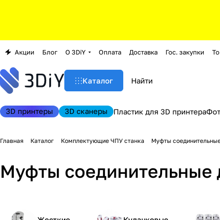
Акции
Блог
О 3DiY
Оплата
Доставка
Гос. закупки
То
Каталог
3D принтеры
3D сканеры
Пластик для 3D принтера
Фо
Главная
Каталог
Комплектующие ЧПУ станка
Муфты соединительные
Муфты соединительные 
Жесткие
Кулачковые