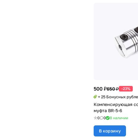
500 ₽
650 ₽
-23%
+ 25 Бонусных рубл
Компенсирующая со
муфта BR-5-6
0
0
В наличии
В корзину