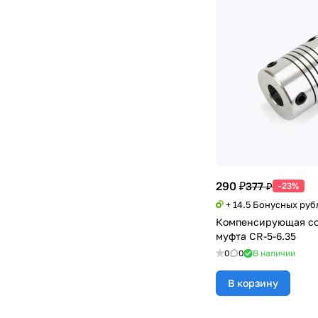
290 ₽
377 ₽
-23%
+ 14.5 Бонусных руб
Компенсирующая со
муфта CR-5-6.35
0
0
В наличии
В корзину