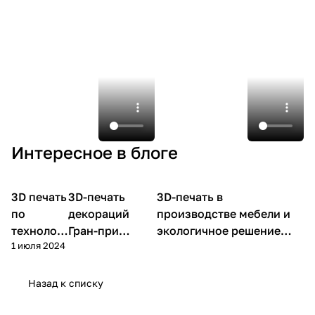
Интересное в блоге
3D печать
3D
3D-печать
Мировые
3D-печать в
Мировые новости
принтеры
новости
по
декораций
производстве мебели и
технолог
Гран-при
экологичное решение
1 июля 2024
ии FDM
Формулы-1 в
чешского дизайнера М.
(FFF)
Абу-Даби
Жампах
Назад к списку