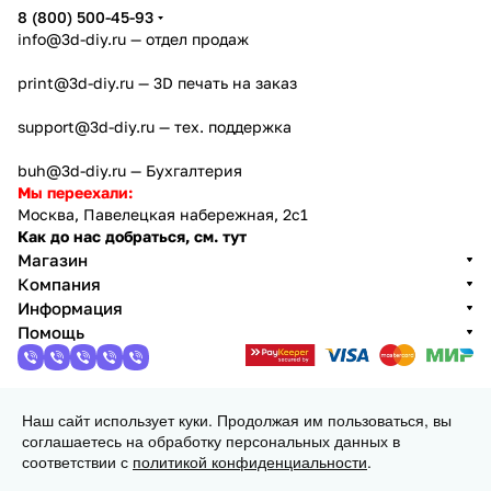
8 (800) 500-45-93
info@3d-diy.ru
— отдел продаж
print@3d-diy.ru
— 3D печать на заказ
support@3d-diy.ru
— тех. поддержка
buh@3d-diy.ru
— Бухгалтерия
Мы переехали:
Москва, Павелецкая набережная, 2с1
Как до нас добраться, см. тут
Магазин
Компания
Информация
Помощь
Наш сайт использует куки. Продолжая им пользоваться, вы
2013 - 2026 © 3DiY (Тридиай) - интернет-магазин
соглашаетесь на обработку персональных данных в
комплектующих для 3D принтеров, ЧПУ станков и
соответствии с
политикой конфиденциальности
.
робототехники
Конфиденциальность
Оферта