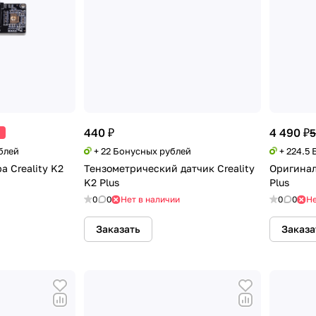
440 ₽
4 490 ₽
5
блей
+ 22 Бонусных рублей
+ 224.5
 Creality K2
Тензометрический датчик Creality
Оригинал
K2 Plus
Plus
0
0
Нет в наличии
0
0
Не
Заказать
Заказа