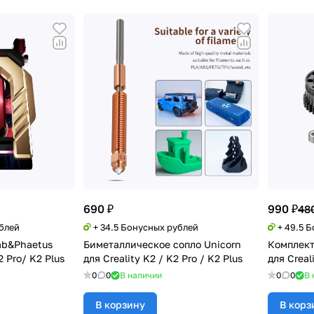
690 ₽
990 ₽
48
ублей
+ 34.5 Бонусных рублей
+ 49.5 
ab&Phaetus
Биметаллическое сопло Unicorn
Комплект
2 Pro/ K2 Plus
для Creality K2 / K2 Pro / K2 Plus
для Creal
0
0
В наличии
0
0
В 
В корзину
В корз