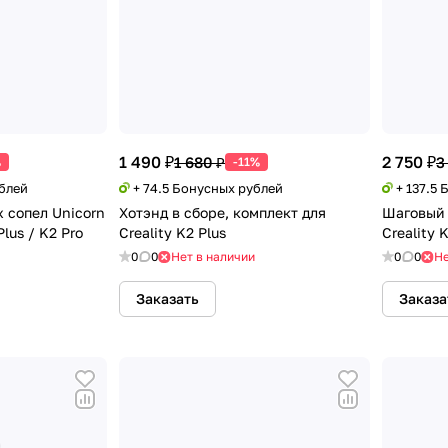
1 490 ₽
2 750 ₽
1 680 ₽
3
%
-11%
ублей
+ 74.5 Бонусных рублей
+ 137.5
 сопел Unicorn
Хотэнд в сборе, комплект для
Шаговый 
Plus / K2 Pro
Creality K2 Plus
Creality 
0
0
Нет в наличии
0
0
Не
Заказать
Заказа