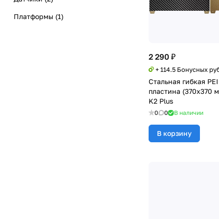
Платформы
(
1
)
Дисплеи
(
1
)
Камеры
(
2
)
2 290 ₽
Корпусные детали
(
2
)
+ 114.5 Бонусных ру
Стальная гибкая PEI
Механика
(
3
)
пластина (370х370 мм
K2 Plus
0
0
В наличии
В корзину