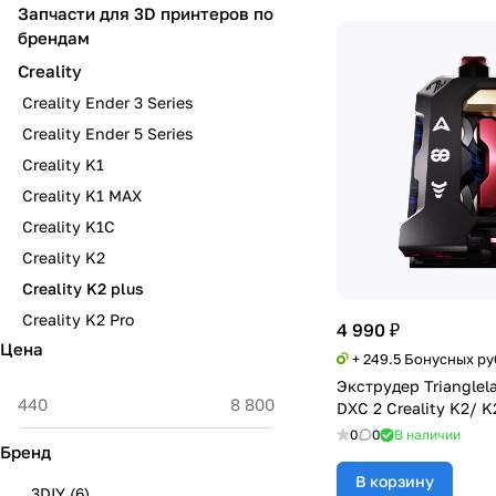
Запчасти для 3D принтеров по
брендам
Creality
Creality Ender 3 Series
Creality Ender 5 Series
Creality K1
Creality K1 MAX
Creality K1C
Creality K2
Creality K2 plus
Creality K2 Pro
4 990 ₽
Цена
+ 249.5 Бонусных р
Экструдер Trianglel
DXC 2 Creality K2/ K
0
0
В наличии
Бренд
В корзину
3DIY
(
6
)