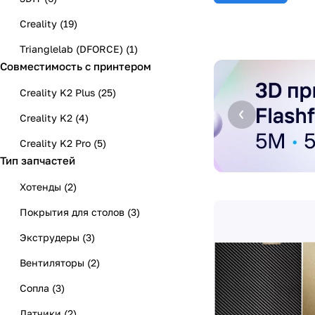
Creality
(
19
)
Trianglelab (DFORCE)
(
1
)
Совместимость с принтером
Creality K2 Plus
(
25
)
Creality K2
(
4
)
Creality K2 Pro
(
5
)
Тип запчастей
Хотенды
(
2
)
Покрытия для столов
(
3
)
Экструдеры
(
3
)
Вентиляторы
(
2
)
Сопла
(
3
)
Датчики
(
2
)