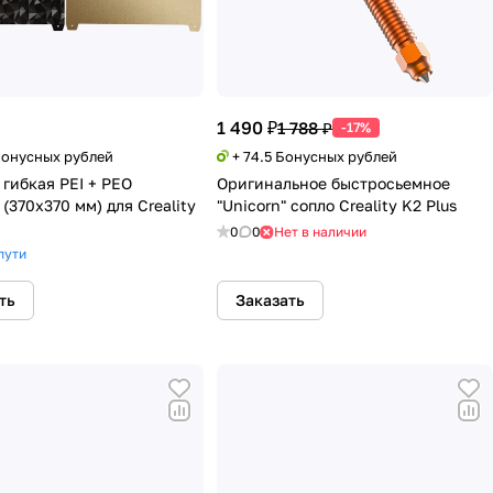
1 490 ₽
1 788 ₽
-17%
 Бонусных рублей
+ 74.5 Бонусных рублей
 гибкая PEI + PEO
Оригинальное быстросьемное
(370х370 мм) для Creality
"Unicorn" сопло Creality K2 Plus
0
0
Нет в наличии
пути
ть
Заказать