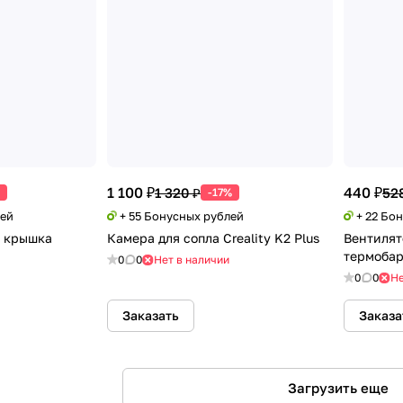
1 100 ₽
440 ₽
1 320 ₽
52
-17%
лей
+ 55 Бонусных рублей
+ 22 Бо
я крышка
Камера для сопла Creality K2 Plus
Вентилят
термобарь
0
0
Нет в наличии
0
0
Не
Заказать
Заказа
Загрузить еще