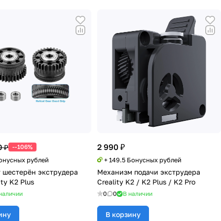
2 990 ₽
0 ₽
--106%
Бонусных рублей
+ 149.5 Бонусных рублей
 шестерён экструдера
Механизм подачи экструдера
ity K2 Plus
Creality K2 / K2 Plus / K2 Pro
наличии
0
0
В наличии
ину
В корзину