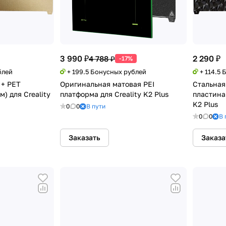
3 990 ₽
2 290 ₽
4 788 ₽
-17%
блей
+ 199.5 Бонусных рублей
+ 114.5
 + PET
Оригинальная матовая PEI
Стальная
) для Creality
платформа для Creality K2 Plus
пластина 
K2 Plus
0
0
В пути
0
0
В 
Заказать
Заказа