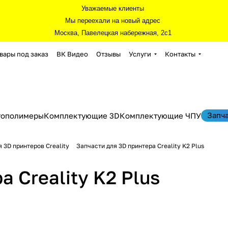
Уважаемые клиенты
Мы переехали на новый адрес
Москва, Павелецкая набережная, 2с1
вары под заказ
ВК Видео
Отзывы
Услуги
Контакты
Запч
тополимеры
Комплектующие 3D
Комплектующие ЧПУ
 3D принтеров Creality
Запчасти для 3D принтера Creality K2 Plus
 Creality K2 Plus