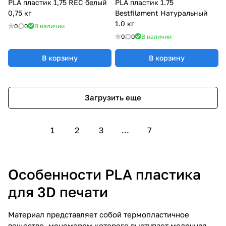
PLA пластик 1,75 REC белый
PLA пластик 1.75
0,75 кг
Bestfilament Натуральный
1.0 кг
0
0
В наличии
0
0
В наличии
В корзину
В корзину
Загрузить еще
1
2
3
...
7
Особенности PLA пластика
для 3D печати
Материал представляет собой термопластичное
вещество, мономером которого выступает молочная