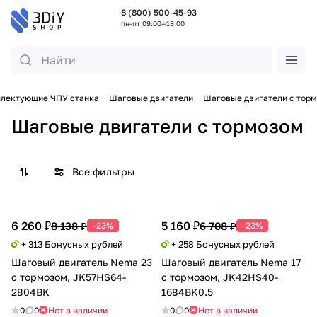
8 (800) 500-45-93
пн-пт 09:00—18:00
лектующие ЧПУ станка
Шаговые двигатели
Шаговые двигатели с тор
Шаговые двигатели с тормозом
Все фильтры
6 260 ₽
5 160 ₽
8 138 ₽
6 708 ₽
-23%
-23%
+ 313 Бонусных рублей
+ 258 Бонусных рублей
Шаговый двигатель Nema 23
Шаговый двигатель Nema 17
с тормозом, JK57HS64-
с тормозом, JK42HS40-
2804BK
1684BK0.5
0
0
Нет в наличии
0
0
Нет в наличии