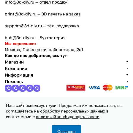
info@3d-diy.ru
— отдел продаж
print@3d-diy.ru
— 3D печать на заказ
support@3d-diy.ru
— тех. поддержка
buh@3d-diy.ru
— Бухгалтерия
Мы переехали:
Москва, Павелецкая набережная, 2с1
Как до нас добраться, см. тут
Магазин
Компания
Информация
Помощь
Наш сайт использует куки. Продолжая им пользоваться, вы
2013 - 2026 © 3DiY (Тридиай) - интернет-магазин
соглашаетесь на обработку персональных данных в
комплектующих для 3D принтеров, ЧПУ станков и
соответствии с
политикой конфиденциальности
.
робототехники
Конфиденциальность
Оферта
Согласен