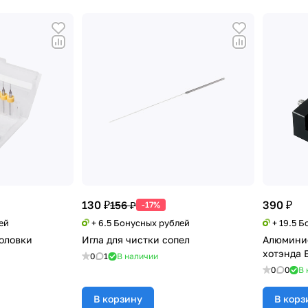
130 ₽
390 ₽
156 ₽
-17%
ей
+ 6.5 Бонусных рублей
+ 19.5 
головки
Игла для чистки сопел
Алюминие
хотэнда 
0
1
В наличии
0
0
В 
В корзину
В корз