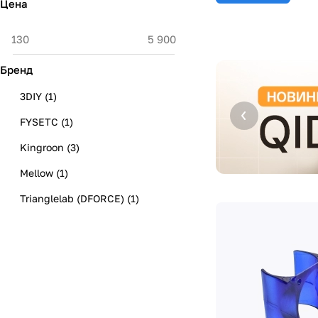
Цена
Бренд
3DIY
(
1
)
FYSETC
(
1
)
Kingroon
(
3
)
Mellow
(
1
)
Trianglelab (DFORCE)
(
1
)