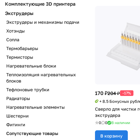
Комплектующие 3D принтера
Экструдеры
Экструдеры и механизмы подачи
Хотэнды
Сопла
Термобарьеры
Термисторы
Нагревательные блоки
Теплоизоляция нагревательных
блоков
Тефлоновые трубки
170 ₽
204 ₽
-17%
Радиаторы
+ 8.5 Бонусных рубл
Нагревательные элементы
Сверло для чистки 
экструдера
Шестерни
0
0
В наличии
Фитинги
Сопутствующие товары
В корзину