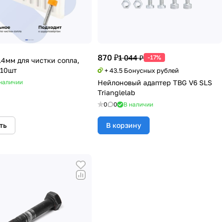
870 ₽
1 044 ₽
-17%
.4мм для чистки сопла,
 10шт
+ 43.5 Бонусных рублей
наличии
Нейлоновый адаптер TBG V6 SLS
Trianglelab
0
0
В наличии
ть
В корзину