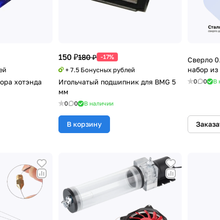
150 ₽
180 ₽
-17%
Сверло 0
набор из
ей
+ 7.5 Бонусных рублей
ора хотэнда
Игольчатый подшипник для BMG 5
0
0
В 
мм
0
0
В наличии
В корзину
Заказа