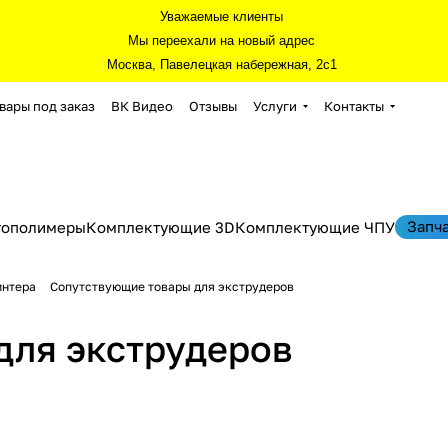
Уважаемые клиенты
Мы переехали на новый адрес
Москва, Павелецкая набережная, 2с1
вары под заказ
ВК Видео
Отзывы
Услуги
Контакты
Запч
тополимеры
Комплектующие 3D
Комплектующие ЧПУ
интера
Сопутствующие товары для экструдеров
для экструдеров