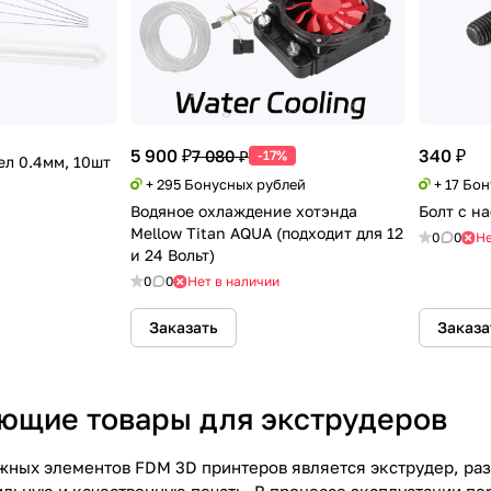
5 900 ₽
340 ₽
7 080 ₽
-17%
ел 0.4мм, 10шт
+ 295 Бонусных рублей
+ 17 Бо
Водяное охлаждение хотэнда
Болт с н
Mellow Titan AQUA (подходит для 12
0
0
Не
и 24 Вольт)
0
0
Нет в наличии
Заказать
Заказа
ющие товары для экструдеров
жных элементов FDM 3D принтеров является экструдер, ра