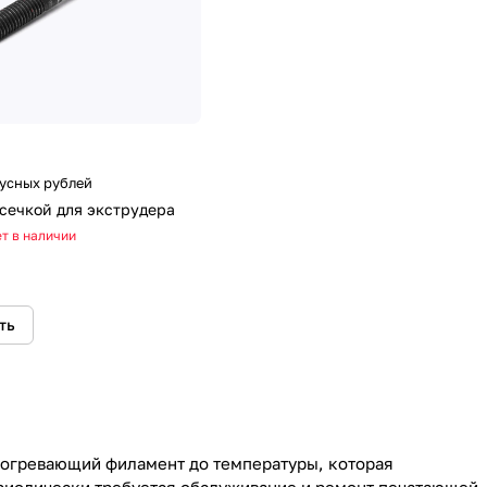
нусных рублей
асечкой для экструдера
т в наличии
ть
зогревающий филамент до температуры, которая