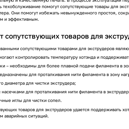
ильную и качественную печать. В процессе эксплуатации п
ь техобслуживание помогут сопутствующие товары для экст
тера. Они помогут избежать невынужденного простоя, сокр
ым и эффективным.
т сопутствующих товаров для экстр
ванными сопутствующими товарами для экструдеров являю
могают контролировать температуру хотэнда и поддерживат
ки – необходимы для более плавной подачи филамента в зо
едназначены для проталкивания нити филамента в зону наг
го диаметра для чистки экструдера;
с насечками для проталкивания нити филамента в экструдер
чные иглы для чистки сопел.
вующих товаров для экструдеров удается поддерживать хот
ом аварийных ситуаций.