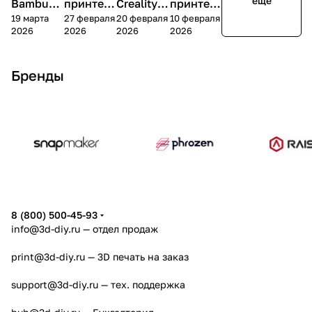
еще
Bambu
принтер
Creality
принтер
19 марта
27 февраля
20 февраля
10 февраля
Lab P2S
а Creality
K2 Plus
а
2026
2026
2026
2026
K2 Pro
Snapmak
er U1
Бренды
8 (800) 500-45-93
info@3d-diy.ru
— отдел продаж
print@3d-diy.ru
— 3D печать на заказ
support@3d-diy.ru
— тех. поддержка