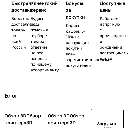
Быстрая
Клиентский
Бонусы
Доступные
доставка
сервис
за
цены
покупки
Бережно
Будем
Работаем
доставляем
рады
напрямую
Дарим
товары
помочь в
с
кэшбек 5-
по
подборе
производите
10% на
всей
товара,
и
следующие
России
ответим
основными
покупки
на все
поставщикам
всем
вопросы
рынка
зарегистрированным
по нашему
покупателям
ассортименту
Блог
Обзор 3D
3D
Обзор
3D
Обзор 3D
3D
Обзор
3D
принтеры
принтеры
принтеры
принтеры
принтера
3D
принтера
3D
Загрузить