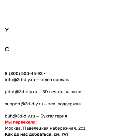
Xi
Y
Yo
С
С
8 (800) 500-45-93
info@3d-diy.ru
— отдел продаж
print@3d-diy.ru
— 3D печать на заказ
support@3d-diy.ru
— тех. поддержка
buh@3d-diy.ru
— Бухгалтерия
Мы переехали:
Москва, Павелецкая набережная, 2с1
Как до нас добраться, см. тут