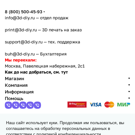
8 (800) 500-45-93
info@3d-diy.ru
— отдел продаж
print@3d-diy.ru
— 3D печать на заказ
support@3d-diy.ru
— тех. поддержка
buh@3d-diy.ru
— Бухгалтерия
Мы переехали:
Москва, Павелецкая набережная, 2с1
Как до нас добраться, см. тут
Магазин
Компания
Информация
Помощь
Наш сайт использует куки. Продолжая им пользоваться, вы
2013 - 2026 © 3DiY (Тридиай) - интернет-магазин
соглашаетесь на обработку персональных данных в
комплектующих для 3D принтеров, ЧПУ станков и
соответствии с
политикой конфиденциальности
.
робототехники