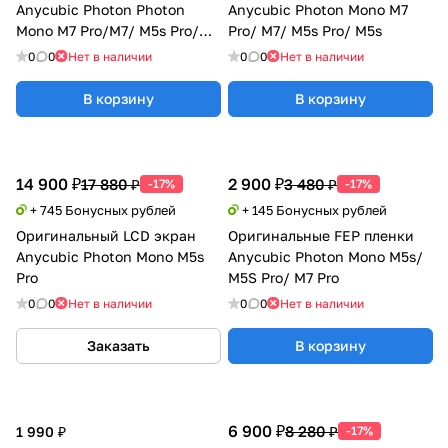
Anycubic Photon Photon
Anycubic Photon Mono M7
Mono M7 Pro/M7/ M5s Pro/
Pro/ M7/ M5s Pro/ M5s
M5s/ M5
0
0
Нет в наличии
0
0
Нет в наличии
В корзину
В корзину
14 900 ₽
2 900 ₽
17 880 ₽
3 480 ₽
-17%
-17%
+ 745 Бонусных рублей
+ 145 Бонусных рублей
Оригинальный LCD экран
Оригинальные FEP пленки
Anycubic Photon Mono M5s
Anycubic Photon Mono M5s/
Pro
M5S Pro/ M7 Pro
0
0
Нет в наличии
0
0
Нет в наличии
Заказать
В корзину
6 900 ₽
8 280 ₽
1 990 ₽
-17%