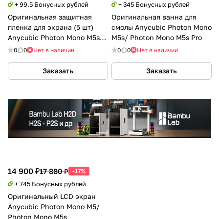
+ 99.5 Бонусных рублей
+ 345 Бонусных рублей
Оригинальная защитная
Оригинальная ванна для
пленка для экрана (5 шт)
смолы Anycubic Photon Mono
Anycubic Photon Mono M5s/
M5s/ Photon Mono M5s Pro
Photon Mono M5s Pro
0
0
Нет в наличии
0
0
Нет в наличии
Заказать
Заказать
14 900 ₽
17 880 ₽
-17%
+ 745 Бонусных рублей
Оригинальный LCD экран
Anycubic Photon Mono M5/
Photon Mono M5s