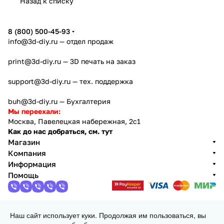
Назад к списку
Предлагаем купить товары eSUN в нашем интернет-
магазине. У нас низкие цены, широкий
8 (800) 500-45-93
ассортимент продукции и профессиональная
info@3d-diy.ru
— отдел продаж
консультация. Заказать расходные материалы
print@3d-diy.ru
— 3D печать на заказ
можно с доставкой в любой регион страны.
support@3d-diy.ru
— тех. поддержка
buh@3d-diy.ru
— Бухгалтерия
Мы переехали:
Москва, Павелецкая набережная, 2с1
Как до нас добраться, см. тут
Магазин
Компания
Информация
Помощь
Наш сайт использует куки. Продолжая им пользоваться, вы
2013 - 2026 © 3DiY (Тридиай) - интернет-магазин