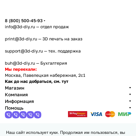
8 (800) 500-45-93
info@3d-diy.ru
— отдел продаж
print@3d-diy.ru
— 3D печать на заказ
support@3d-diy.ru
— тех. поддержка
buh@3d-diy.ru
— Бухгалтерия
Мы переехали:
Москва, Павелецкая набережная, 2с1
Как до нас добраться, см. тут
Магазин
Компания
Информация
Помощь
Наш сайт использует куки. Продолжая им пользоваться, вы
2013 - 2026 © 3DiY (Тридиай) - интернет-магазин