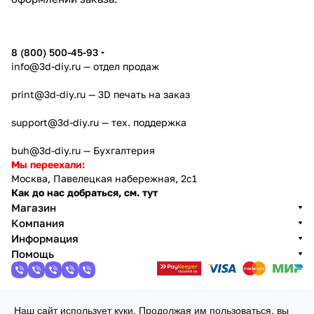
8 (800) 500-45-93
info@3d-diy.ru
— отдел продаж
print@3d-diy.ru
— 3D печать на заказ
support@3d-diy.ru
— тех. поддержка
buh@3d-diy.ru
— Бухгалтерия
Мы переехали:
Москва, Павелецкая набережная, 2с1
Как до нас добраться, см. тут
Магазин
Компания
Информация
Помощь
Наш сайт использует куки. Продолжая им пользоваться, вы
2013 - 2026 © 3DiY (Тридиай) - интернет-магазин