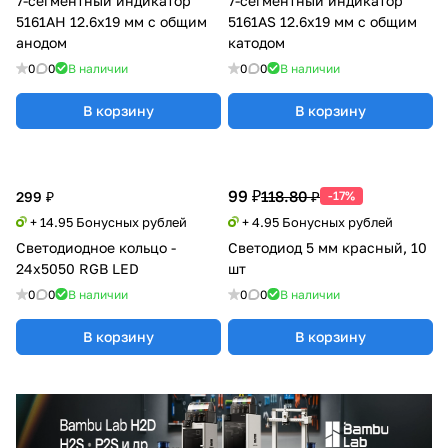
7-сегментный индикатор
7-сегментный индикатор
5161AH 12.6x19 мм с общим
5161AS 12.6x19 мм с общим
анодом
катодом
0
0
В наличии
0
0
В наличии
В корзину
В корзину
99 ₽
118.80 ₽
299 ₽
-17%
+ 14.95 Бонусных рублей
+ 4.95 Бонусных рублей
Светодиодное кольцо -
Светодиод 5 мм красный, 10
24х5050 RGB LED
шт
0
0
В наличии
0
0
В наличии
В корзину
В корзину