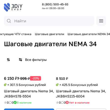
8 (800) 500-45-93
пн-пт 09:00—18:00
ектующие ЧПУ станка
Шаговые двигатели
Шаговые двигатели NEMA 34
Шаговые двигатели NEMA 34
Все фильтры
6 150 ₽
7 995 ₽
-23%
8 510 ₽
+ 307.5 Бонусных рублей
+ 425.5 Бонусных рублей
Шаговый двигатель Nema 34,
Шаговый двигатель Nema 34,
JK86HS78-5504
JK86HS115-6004
0
0
В наличии
0
0
Нет в наличии