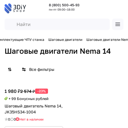
8 (800) 500-45-93
пн-пт 09:00—18:00
мплектующие ЧПУ станка
Шаговые двигатели
Шаговые двигатели Nem
Шаговые двигатели Nema 14
Все фильтры
1 980 ₽
2 574 ₽
-23%
+ 99 Бонусных рублей
Шаговый двигатель Nema 14,
JK35HS34-1004
0
0
Нет в наличии