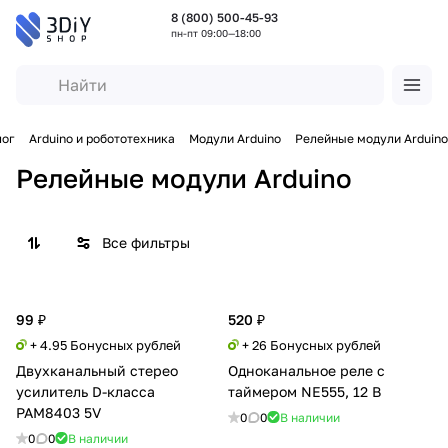
8 (800) 500-45-93
пн-пт 09:00—18:00
лог
Arduino и робототехника
Модули Arduino
Релейные модули Arduino
Релейные модули Arduino
Все фильтры
99 ₽
520 ₽
+ 4.95 Бонусных рублей
+ 26 Бонусных рублей
Двухканальный стерео
Одноканальное реле с
усилитель D-класса
таймером NE555, 12 В
PAM8403 5V
0
0
В наличии
0
0
В наличии