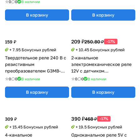
0
0
В наличии
В корзину
В корзину
209 ₽
250.80 ₽
159 ₽
-17%
+ 7.95 Бонусных рублей
+ 10.45 Бонусных рублей
Твердотельное реле 240 В с
2-канальное
резистивным
электромеханическое реле
преобразователем G3MB-
12V с датчиком
202P
освещенности
0
0
В наличии
0
0
В наличии
В корзину
В корзину
390 ₽
468 ₽
309 ₽
-17%
+ 15.45 Бонусных рублей
+ 19.5 Бонусных рублей
4-канальное
Одноканальное реле 5V с