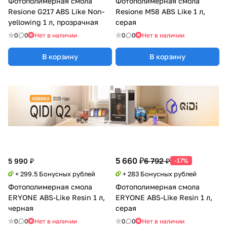
Фотополимерная смола
Фотополимерная смола
Resione G217 ABS Like Non-
Resione M58 ABS Like 1 л,
yellowing 1 л, прозрачная
серая
0
0
Нет в наличии
0
0
Нет в наличии
В корзину
В корзину
5 660 ₽
6 792 ₽
5 990 ₽
-17%
+ 299.5 Бонусных рублей
+ 283 Бонусных рублей
Фотополимерная смола
Фотополимерная смола
ERYONE ABS-Like Resin 1 л,
ERYONE ABS-Like Resin 1 л,
черная
серая
0
0
Нет в наличии
0
0
Нет в наличии