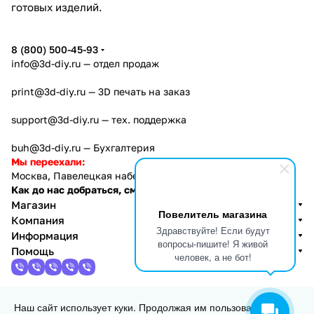
готовых изделий.
8 (800) 500-45-93
info@3d-diy.ru
— отдел продаж
print@3d-diy.ru
— 3D печать на заказ
support@3d-diy.ru
— тех. поддержка
buh@3d-diy.ru
— Бухгалтерия
Мы переехали:
Москва, Павелецкая набережная, 2с1
Как до нас добраться, см. тут
Магазин
Повелитель магазина
Компания
Здравствуйте! Если будут
Информация
вопросы-пишите! Я живой
Помощь
человек, а не бот!
Наш сайт использует куки. Продолжая им пользоваться, вы
2013 - 2026 © 3DiY (Тридиай) - интернет-магазин