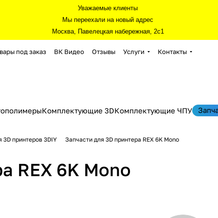
Уважаемые клиенты
Мы переехали на новый адрес
Москва, Павелецкая набережная, 2с1
вары под заказ
ВК Видео
Отзывы
Услуги
Контакты
Запч
тополимеры
Комплектующие 3D
Комплектующие ЧПУ
я 3D принтеров 3DIY
Запчасти для 3D принтера REX 6K Mono
ра REX 6K Mono