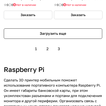
800x480 / 5”
4.3”
0
0
Нет в наличии
0
0
Нет в наличии
Заказать
Заказать
Загрузить еще
1
2
3
Raspberry Pi
Сделать 3D принтер мобильным поможет
использование портативного компьютера Raspberry Pi.
Он имеет габариты банковской карты, при этом
укомплектован разъемами и портами для подключения
монитора и другой периферии. Организовать связь с
портативным компьютером помогает наличие модулей