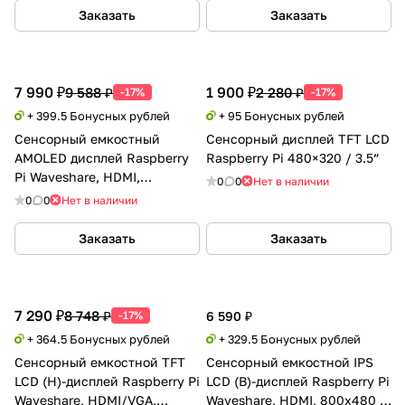
Заказать
Заказать
7 990 ₽
1 900 ₽
9 588 ₽
2 280 ₽
-17%
-17%
+ 399.5 Бонусных рублей
+ 95 Бонусных рублей
Сенсорный емкостный
Сенсорный дисплей TFT LCD
AMOLED дисплей Raspberry
Raspberry Pi 480×320 / 3.5”
Pi Waveshare, HDMI,
0
0
Нет в наличии
960x544, 5"
0
0
Нет в наличии
Заказать
Заказать
7 290 ₽
8 748 ₽
-17%
6 590 ₽
+ 364.5 Бонусных рублей
+ 329.5 Бонусных рублей
Сенсорный емкостной TFT
Сенсорный емкостной IPS
LCD (H)-дисплей Raspberry Pi
LCD (B)-дисплей Raspberry Pi
Waveshare, HDMI/VGA,
Waveshare, HDMI, 800x480 /