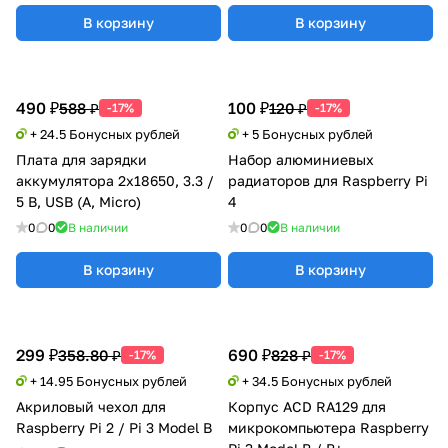
В корзину
В корзину
490 ₽
100 ₽
588 ₽
120 ₽
-17%
-17%
+ 24.5 Бонусных рублей
+ 5 Бонусных рублей
Плата для зарядки
Набор алюминиевых
аккумулятора 2x18650, 3.3 /
радиаторов для Raspberry Pi
5 В, USB (A, Micro)
4
0
0
В наличии
0
0
В наличии
В корзину
В корзину
299 ₽
690 ₽
358.80 ₽
828 ₽
-17%
-17%
+ 14.95 Бонусных рублей
+ 34.5 Бонусных рублей
Акриловый чехол для
Корпус ACD RA129 для
Raspberry Pi 2 / Pi 3 Model B
микрокомпьютера Raspberry