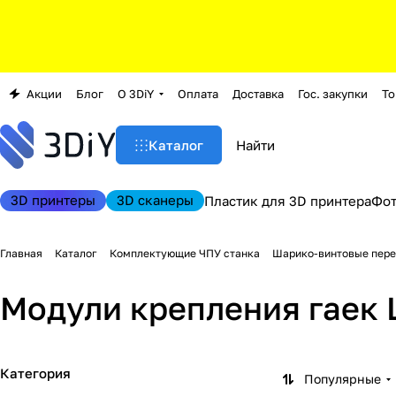
Акции
Блог
О 3DiY
Оплата
Доставка
Гос. закупки
То
Каталог
3D принтеры
3D сканеры
Пластик для 3D принтера
Фо
Главная
Каталог
Комплектующие ЧПУ станка
Шарико-винтовые пере
Модули крепления гаек 
Категория
Популярные