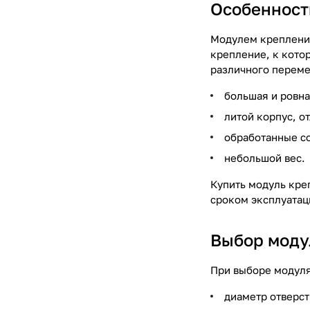
Особенност
Модулем крепления
крепление, к кото
различного перем
большая и ровна
литой корпус, о
обработанные с
небольшой вес.
Купить модуль кре
сроком эксплуатац
Выбор моду
При выборе модул
диаметр отверст