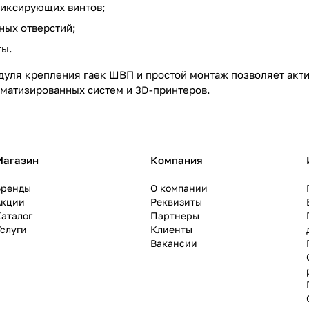
иксирующих винтов;
ых отверстий;
ты.
дуля крепления гаек ШВП и простой монтаж позволяет акт
томатизированных систем и 3D-принтеров.
Магазин
Компания
Бренды
О компании
Акции
Реквизиты
аталог
Партнеры
слуги
Клиенты
Вакансии