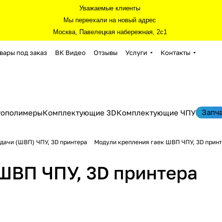
Уважаемые клиенты
Мы переехали на новый адрес
Москва, Павелецкая набережная, 2с1
вары под заказ
ВК Видео
Отзывы
Услуги
Контакты
Запч
тополимеры
Комплектующие 3D
Комплектующие ЧПУ
дачи (ШВП) ЧПУ, 3D принтера
Модули крепления гаек ШВП ЧПУ, 3D прин
ШВП ЧПУ, 3D принтера