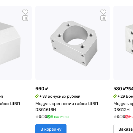
660 ₽
580 ₽
754
ей
+ 33 Бонусных рублей
+ 29 Бо
гайки ШВП
Модуль крепления гайки ШВП
Модуль к
DSG1616H
DSG12H
0
0
В наличии
0
0
Не
В корзину
Заказа