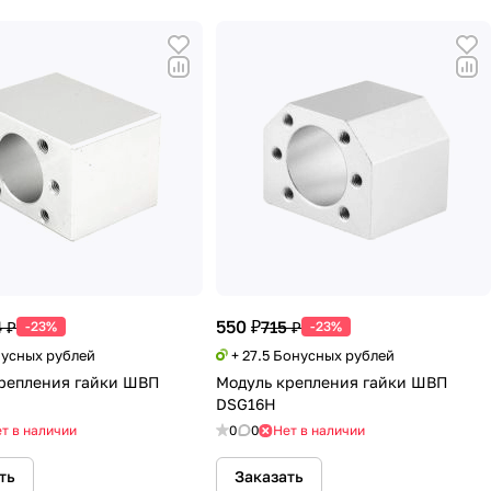
550 ₽
 ₽
715 ₽
-23%
-23%
нусных рублей
+ 27.5 Бонусных рублей
репления гайки ШВП
Модуль крепления гайки ШВП
DSG16H
т в наличии
0
0
Нет в наличии
ть
Заказать