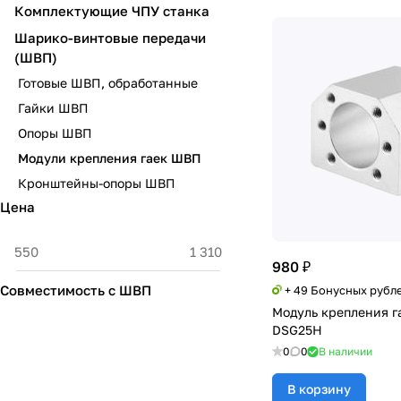
Комплектующие ЧПУ станка
Шарико-винтовые передачи
(ШВП)
Готовые ШВП, обработанные
Гайки ШВП
Опоры ШВП
Модули крепления гаек ШВП
Кронштейны-опоры ШВП
Цена
980 ₽
Совместимость с ШВП
+ 49 Бонусных рубл
Модуль крепления 
DSG25H
0
0
В наличии
В корзину