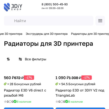
8 (800) 500-45-93
пн-пт 09:00—18:00
ие 3D принтера
Экструдеры для 3D принтера
Радиаторы для 3D принте
Радиаторы для 3D принтера
Все фильтры
560 ₽
1 090 ₽
672 ₽
1 308 ₽
-17%
-17%
+ 28 Бонусных рублей
+ 54.5 Бонусных рублей
Радиатор E3D V6 direct с
Радиатор E3D от 3DIY V2 под
резьбой М6
TriangleLab
0
0
В наличии
0
0
В наличии