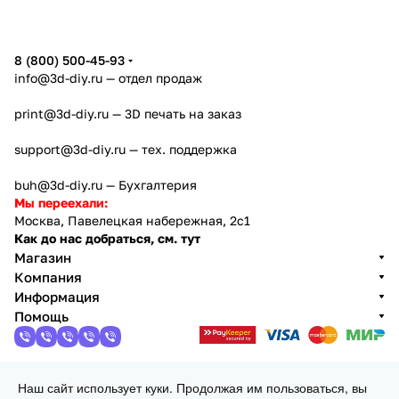
8 (800) 500-45-93
info@3d-diy.ru
— отдел продаж
print@3d-diy.ru
— 3D печать на заказ
support@3d-diy.ru
— тех. поддержка
buh@3d-diy.ru
— Бухгалтерия
Мы переехали:
Москва, Павелецкая набережная, 2с1
Как до нас добраться, см. тут
Магазин
Компания
Информация
Помощь
Наш сайт использует куки. Продолжая им пользоваться, вы
2013 - 2026 © 3DiY (Тридиай) - интернет-магазин