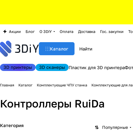
Акции
Блог
О 3DiY
Оплата
Доставка
Гос. закупки
То
Каталог
3D принтеры
3D сканеры
Пластик для 3D принтера
Фо
Главная
Каталог
Комплектующие ЧПУ станка
Комплектующие для ла
Контроллеры RuiDa
Категория
Популярные