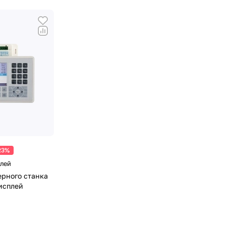
23%
блей
ерного станка
исплей