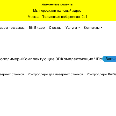
Уважаемые клиенты
Мы переехали на новый адрес
Москва, Павелецкая набережная, 2с1
вары под заказ
ВК Видео
Отзывы
Услуги
Контакты
Запч
тополимеры
Комплектующие 3D
Комплектующие ЧПУ
зерных станков
Контроллеры для лазерных станков
Контроллеры RuiD