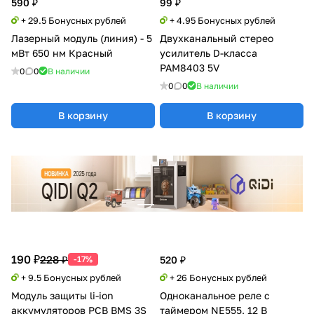
590 ₽
99 ₽
+ 29.5 Бонусных рублей
+ 4.95 Бонусных рублей
Лазерный модуль (линия) - 5
Двухканальный стерео
мВт 650 нм Красный
усилитель D-класса
PAM8403 5V
0
0
В наличии
0
0
В наличии
В корзину
В корзину
190 ₽
228 ₽
-17%
520 ₽
+ 9.5 Бонусных рублей
+ 26 Бонусных рублей
Модуль защиты li-ion
Одноканальное реле с
аккумуляторов PCB BMS 3S
таймером NE555, 12 В