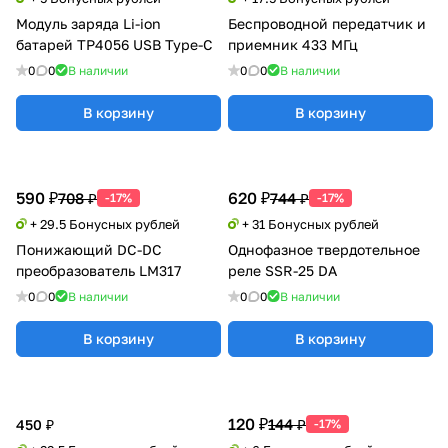
Модуль заряда Li-ion
Беспроводной передатчик и
батарей TP4056 USB Type-C
приемник 433 МГц
0
0
В наличии
0
0
В наличии
В корзину
В корзину
590 ₽
620 ₽
708 ₽
744 ₽
-17%
-17%
+ 29.5 Бонусных рублей
+ 31 Бонусных рублей
Понижающий DC-DC
Однофазное твердотельное
преобразователь LM317
реле SSR-25 DA
0
0
В наличии
0
0
В наличии
В корзину
В корзину
120 ₽
144 ₽
450 ₽
-17%