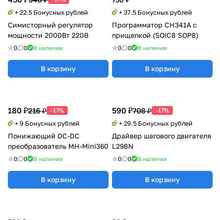
+ 22.5 Бонусных рублей
+ 37.5 Бонусных рублей
Симисторный регулятор
Программатор CH341A с
мощности 2000Вт 220В
прищепкой (SOIC8 SOP8)
0
0
В наличии
0
0
В наличии
В корзину
В корзину
180 ₽
590 ₽
216 ₽
708 ₽
-17%
-17%
+ 9 Бонусных рублей
+ 29.5 Бонусных рублей
Понижающий DC-DC
Драйвер шагового двигателя
преобразователь MH-Mini360
L298N
0
0
В наличии
0
0
В наличии
В корзину
В корзину