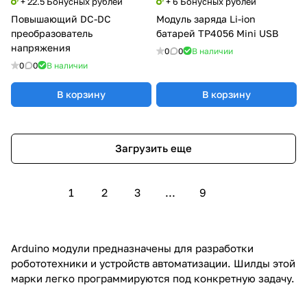
+ 22.5 Бонусных рублей
+ 6 Бонусных рублей
Повышающий DC-DC
Модуль заряда Li-ion
преобразователь
батарей TP4056 Mini USB
напряжения
0
0
В наличии
0
0
В наличии
В корзину
В корзину
Загрузить еще
1
2
3
...
9
Arduino модули предназначены для разработки
робототехники и устройств автоматизации. Шилды этой
марки легко программируются под конкретную задачу.