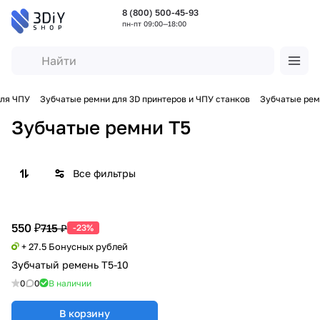
8 (800) 500-45-93
пн-пт 09:00—18:00
для ЧПУ
Зубчатые ремни для 3D принтеров и ЧПУ станков
Зубчатые рем
Зубчатые ремни T5
Все фильтры
550 ₽
715 ₽
-23%
+ 27.5 Бонусных рублей
Зубчатый ремень T5-10
0
0
В наличии
В корзину