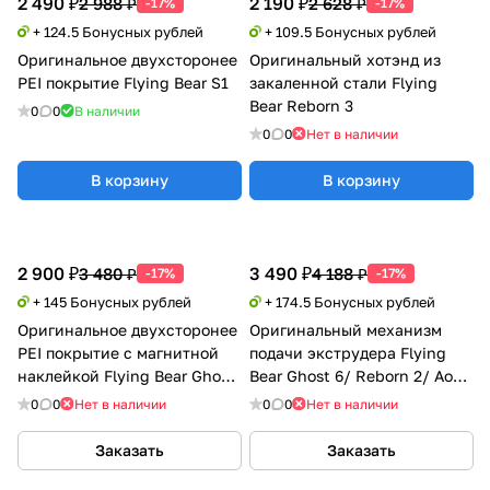
2 490 ₽
2 190 ₽
2 988 ₽
2 628 ₽
-17%
-17%
+ 124.5 Бонусных рублей
+ 109.5 Бонусных рублей
Оригинальное двухсторонее
Оригинальный хотэнд из
PEI покрытие Flying Bear S1
закаленной стали Flying
Bear Reborn 3
0
0
В наличии
0
0
Нет в наличии
В корзину
В корзину
2 900 ₽
3 490 ₽
3 480 ₽
4 188 ₽
-17%
-17%
+ 145 Бонусных рублей
+ 174.5 Бонусных рублей
Оригинальное двухсторонее
Оригинальный механизм
PEI покрытие с магнитной
подачи экструдера Flying
наклейкой Flying Bear Ghost
Bear Ghost 6/ Reborn 2/ Aone
6
2
0
0
Нет в наличии
0
0
Нет в наличии
Заказать
Заказать