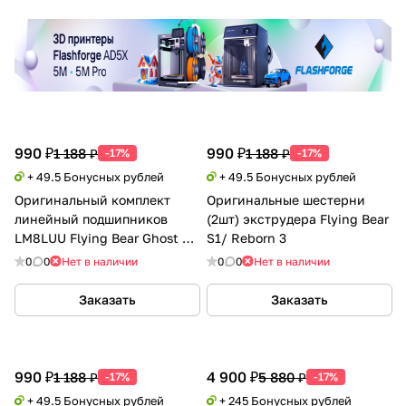
990 ₽
990 ₽
1 188 ₽
1 188 ₽
-17%
-17%
+ 49.5 Бонусных рублей
+ 49.5 Бонусных рублей
Оригинальный комплект
Оригинальные шестерни
линейный подшипников
(2шт) экструдера Flying Bear
LM8LUU Flying Bear Ghost 6/
S1/ Reborn 3
5/ 4s/ 4
0
0
Нет в наличии
0
0
Нет в наличии
Заказать
Заказать
990 ₽
4 900 ₽
1 188 ₽
5 880 ₽
-17%
-17%
+ 49.5 Бонусных рублей
+ 245 Бонусных рублей