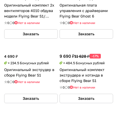
Оригинальный комплект 2х
Оригинальная плата
вентиляторов 4010 обдува
управления с драйверами
модели Flying Bear S1/
Flying Bear Ghost 6
Reborn 3
0
0
Нет в наличии
0
0
Нет в наличии
Заказать
Заказать
9 690 ₽
11 628 ₽
4 690 ₽
-17%
+ 234.5 Бонусных рублей
+ 484.5 Бонусных рублей
Оригинальный экструдер в
Оригинальный комплект
сборе Flying Bear S1
экструдера и хотэнда в
сборе Flying Bear S1
0
0
Нет в наличии
0
0
Нет в наличии
Заказать
Заказать