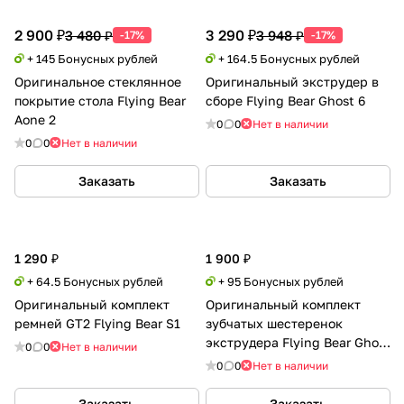
2 900 ₽
3 290 ₽
3 480 ₽
3 948 ₽
-17%
-17%
+ 145 Бонусных рублей
+ 164.5 Бонусных рублей
Оригинальное стеклянное
Оригинальный экструдер в
покрытие стола Flying Bear
сборе Flying Bear Ghost 6
Aone 2
0
0
Нет в наличии
0
0
Нет в наличии
Заказать
Заказать
1 290 ₽
1 900 ₽
+ 64.5 Бонусных рублей
+ 95 Бонусных рублей
Оригинальный комплект
Оригинальный комплект
ремней GT2 Flying Bear S1
зубчатых шестеренок
экструдера Flying Bear Ghost
0
0
Нет в наличии
6/ Reborn 2/ Aone 2
0
0
Нет в наличии
Заказать
Заказать