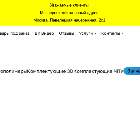
Уважаемые клиенты
Мы переехали на новый адрес
Москва, Павелецкая набережная, 2с1
вары под заказ
ВК Видео
Отзывы
Услуги
Контакты
Запч
тополимеры
Комплектующие 3D
Комплектующие ЧПУ