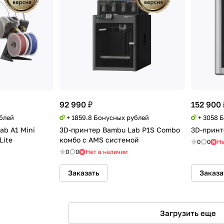
92 990 ₽
152 900 
ублей
+ 1859.8 Бонусных рублей
+ 3058 
ab A1 Mini
3D-принтер Bambu Lab P1S Combo
3D-принт
Lite
комбо с AMS системой
0
0
Не
0
0
Нет в наличии
Заказать
Заказа
Загрузить еще