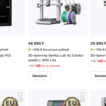
46 990 ₽
39 990 
рублей
+ 939.8 Бонусных рублей
+ 799.8
ab P1S
3D-принтер Bambu Lab A1 Combo
3D-принт
комбо с AMS Lite
0
0
Не
0
0
Нет в наличии
Заказать
Заказа