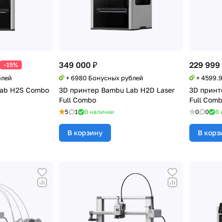
349 000 ₽
229 999
-15%
блей
+ 6980 Бонусных рублей
+ 4599.
Lab H2S Combo
3D принтер Bambu Lab H2D Laser
3D принт
Full Combo
Full Com
5
1
В наличии
0
0
В 
В корзину
В корз