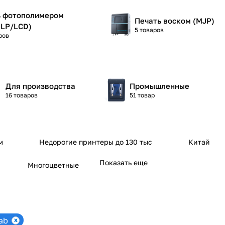
ь фотополимером
Печать воском (MJP)
DLP/LCD)
5 товаров
ров
Для производства
Промышленные
16 товаров
51 товар
м
Недорогие принтеры до 130 тыс
Китай
Показать еще
Многоцветные
ab