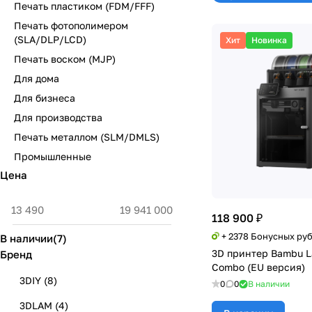
Печать пластиком (FDM/FFF)
Печать фотополимером
(SLA/DLP/LCD)
Хит
Новинка
Печать воском (MJP)
Для дома
Для бизнеса
Для производства
Печать металлом (SLM/DMLS)
Промышленные
Цена
118 900 ₽
+ 2378 Бонусных ру
В наличии
(
7
)
3D принтер Bambu 
Бренд
Combo (EU версия)
3DIY
(
8
)
0
0
В наличии
3DLAM
(
4
)