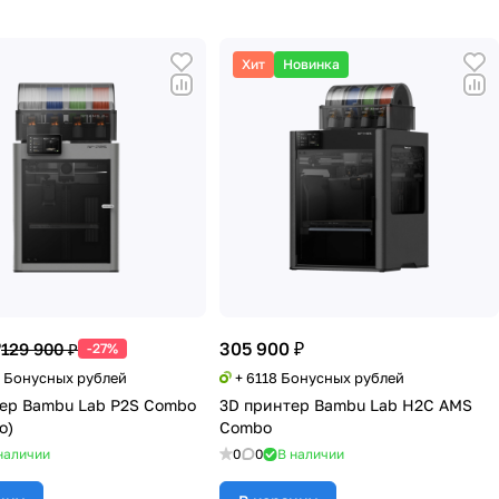
Хит
Новинка
₽
305 900 ₽
129 900 ₽
-27%
8 Бонусных рублей
+ 6118 Бонусных рублей
ер Bambu Lab P2S Combo
3D принтер Bambu Lab H2C AMS
o)
Combo
наличии
0
0
В наличии