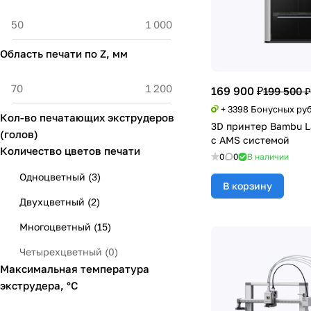
QIDI
(
26
)
Raise3d
(
10
)
Область печати по Z, мм
Snapmaker
(
3
)
Sovol
(
2
)
169 900 ₽
199 500 ₽
UniFormation
(
3
)
+ 3398 Бонусных ру
Кол-во печатающих экструдеров
3D принтер Bambu 
WonderMaker
(
2
)
(голов)
с AMS системой
Количество цветов печати
0
0
В наличии
Одноцветный
(
3
)
В корзину
Двухцветный
(
2
)
Многоцветный
(
15
)
Четырехцветный
(
0
)
Максимальная температура
экструдера, °С