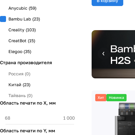
В корзину
Anycubic
(
59
)
Bambu Lab
(
23
)
Creality
(
103
)
CreatBot
(
15
)
Elegoo
(
35
)
Страна производителя
FlashForge
(
50
)
FLSUN
(
5
)
Россия
(
0
)
Flying Bear
(
12
)
Китай
(
23
)
FYSETC
(
2
)
Тайвань
(
0
)
Хит
Новинка
Область печати по X, мм
Mellow
(
1
)
Phrozen
(
27
)
PICASO
(
5
)
Область печати по Y, мм