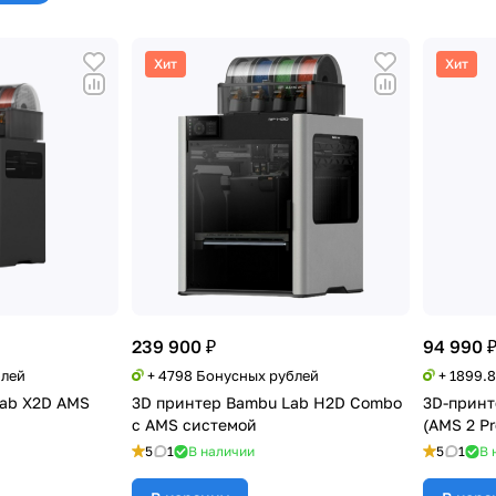
Хит
Хит
239 900 ₽
94 990 
блей
+ 4798 Бонусных рублей
+ 1899.
Lab X2D AMS
3D принтер Bambu Lab H2D Combo
3D-принт
с AMS системой
(AMS 2 Pr
5
1
В наличии
5
1
В 