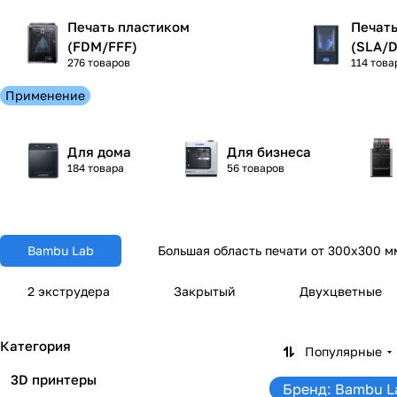
Печать пластиком
Печат
(FDM/FFF)
(SLA/
276 товаров
114 това
Применение
Для дома
Для бизнеса
184 товара
56 товаров
Bambu Lab
Большая область печати от 300x300 м
2 экструдера
Закрытый
Двухцветные
Категория
Популярные
3D принтеры
Бренд: Bambu L