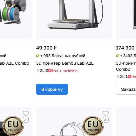
49 900 ₽
174 900 
блей
+ 998 Бонусных рублей
+ 3498 
ab A2L Combo
3D принтер Bambu Lab A2L
3D-принт
Combo
0
0
Нет в наличии
0
1
Не
В корзину
Заказа