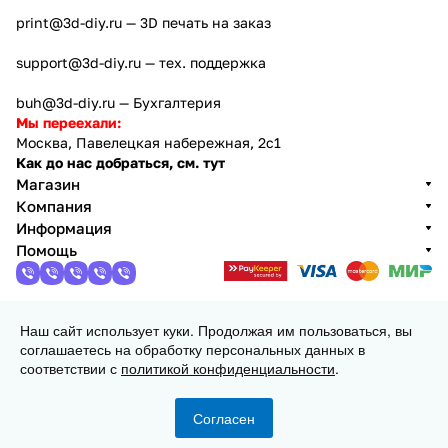
print@3d-diy.ru
— 3D печать на заказ
support@3d-diy.ru
— тех. поддержка
buh@3d-diy.ru
— Бухгалтерия
Мы переехали:
Москва, Павелецкая набережная, 2с1
Как до нас добраться, см. тут
Магазин
Компания
Информация
Помощь
Наш сайт использует куки. Продолжая им пользоваться, вы
2013 - 2026 © 3DiY (Тридиай) - интернет-магазин
соглашаетесь на обработку персональных данных в
комплектующих для 3D принтеров, ЧПУ станков и
соответствии с
политикой конфиденциальности
.
робототехники
Конфиденциальность
Оферта
Согласен
Главная
Каталог
Корзина
Избранные
Кабинет
Сравнение