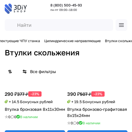
8 (800) 500-45-93
пн-пт 09:00—18:00
лектующие ЧПУ станка
Цилиндрические направляющие
Втулки скольж
Втулки скольжения
Все фильтры
290 ₽
390 ₽
377 ₽
507 ₽
-23%
-23%
+ 14.5 Бонусных рублей
+ 19.5 Бонусных рублей
Втулка бронзовая 8x11x30мм
Втулка бронзово-графитовая
8x15x24мм
0
0
В наличии
0
0
В наличии