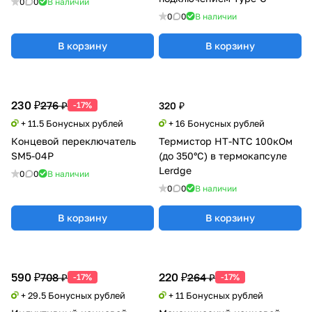
0
0
В наличии
0
0
В наличии
В корзину
В корзину
230 ₽
276 ₽
-17%
320 ₽
+ 11.5 Бонусных рублей
+ 16 Бонусных рублей
Концевой переключатель
Термистор HT-NTC 100кОм
SM5-04P
(до 350°C) в термокапсуле
Lerdge
0
0
В наличии
0
0
В наличии
В корзину
В корзину
590 ₽
220 ₽
708 ₽
264 ₽
-17%
-17%
+ 29.5 Бонусных рублей
+ 11 Бонусных рублей