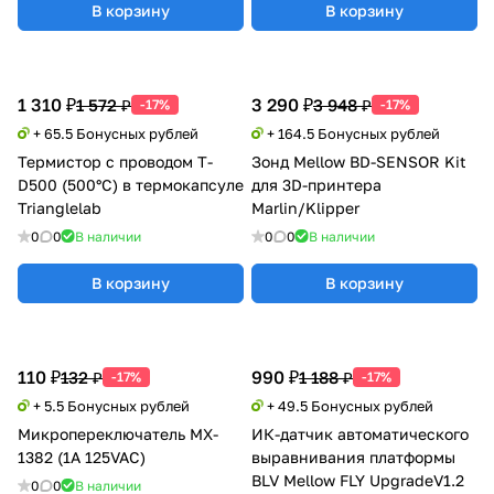
В корзину
В корзину
1 310 ₽
3 290 ₽
1 572 ₽
3 948 ₽
-17%
-17%
+ 65.5 Бонусных рублей
+ 164.5 Бонусных рублей
Термистор с проводом T-
Зонд Mellow BD-SENSOR Kit
D500 (500°C) в термокапсуле
для 3D-принтера
Trianglelab
Marlin/Klipper
0
0
В наличии
0
0
В наличии
В корзину
В корзину
110 ₽
990 ₽
132 ₽
1 188 ₽
-17%
-17%
+ 5.5 Бонусных рублей
+ 49.5 Бонусных рублей
Микропереключатель MX-
ИК-датчик автоматического
1382 (1A 125VAC)
выравнивания платформы
BLV Mellow FLY UpgradeV1.2
0
0
В наличии