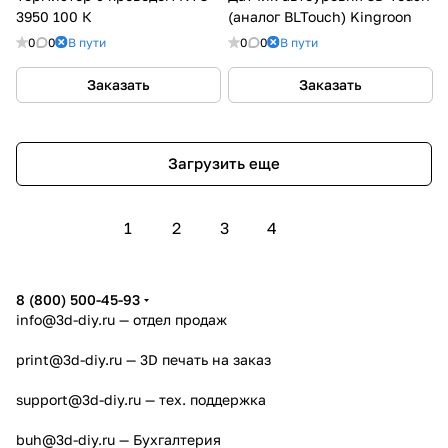
3950 100 К
(аналог BLTouch) Kingroon
0
0
В пути
0
0
В пути
Заказать
Заказать
Загрузить еще
1
2
3
4
8 (800) 500-45-93
info@3d-diy.ru
— отдел продаж
print@3d-diy.ru
— 3D печать на заказ
support@3d-diy.ru
— тех. поддержка
buh@3d-diy.ru
— Бухгалтерия