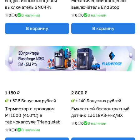
Индуктивный концевой
Механический концевой
выключатель SN04-N
выключатель EndStop
0
0
В наличии
0
0
В наличии
В корзину
В корзину
1 150 ₽
2 800 ₽
+ 57.5 Бонусных рублей
+ 140 Бонусных рублей
Термистор с проводом
Емкостной бесконтактный
PT1000 (450°C) в
датчик LJC18A3-H-Z/BX
термокапсуле Trianglelab
0
0
В наличии
0
0
В наличии