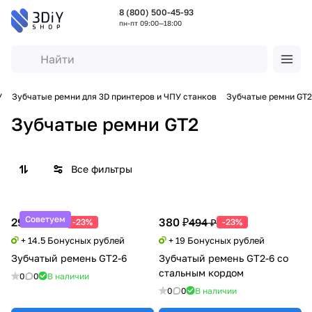
8 (800) 500-45-93
пн-пт 09:00—18:00
У
Зубчатые ремни для 3D принтеров и ЧПУ станков
Зубчатые ремни GT2
Зубчатые ремни GT2
Все фильтры
Советуем
290 ₽
380 ₽
377 ₽
494 ₽
-23%
-23%
+ 14.5 Бонусных рублей
+ 19 Бонусных рублей
Зубчатый ремень GT2-6
Зубчатый ремень GT2-6 со
стальным кордом
0
0
В наличии
0
0
В наличии