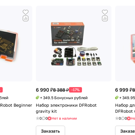
6 990 ₽
6 999 ₽
8 388 ₽
8
%
-17%
ублей
+ 349.5 Бонусных рублей
+ 349.9
Robot Beginner
Набор электроники DFRobot
Набор дл
gravity kit
DFRobot w
0
0
Нет в наличии
0
0
Не
Заказать
Заказа