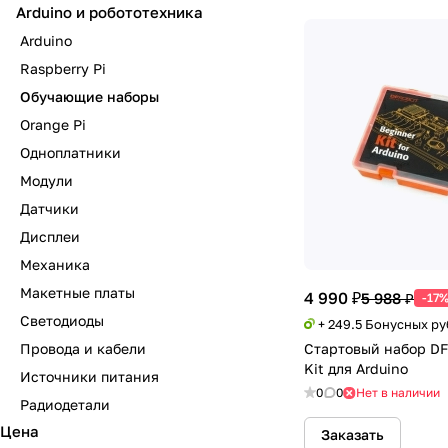
Arduino и робототехника
Arduino
Raspberry Pi
Обучающие наборы
Orange Pi
Одноплатники
Модули
Датчики
Дисплеи
Механика
Макетные платы
4 990 ₽
5 988 ₽
-17
Светодиоды
+ 249.5 Бонусных р
Провода и кабели
Стартовый набор DF
Kit для Arduino
Источники питания
0
0
Нет в наличии
Радиодетали
Цена
Заказать