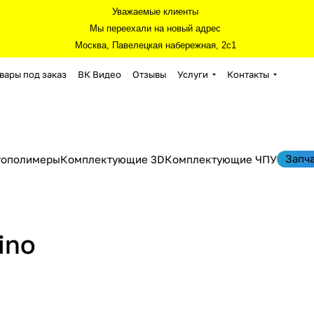
Уважаемые клиенты
Мы переехали на новый адрес
Москва, Павелецкая набережная, 2с1
вары под заказ
ВК Видео
Отзывы
Услуги
Контакты
Запч
тополимеры
Комплектующие 3D
Комплектующие ЧПУ
ino