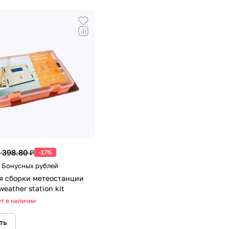
 398.80 ₽
-17%
5 Бонусных рублей
я сборки метеостанции
eather station kit
т в наличии
ть