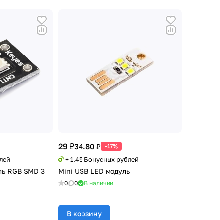
29 ₽
34.80 ₽
-17%
блей
+ 1.45 Бонусных рублей
ль RGB SMD 3
Mini USB LED модуль
0
0
В наличии
В корзину