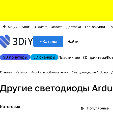
Акции
Блог
О 3DiY
Оплата
Доставка
Гос. закупки
То
Каталог
3D принтеры
3D сканеры
Пластик для 3D принтера
Фо
Главная
Каталог
Arduino и робототехника
Светодиоды для Arduino
Д
Другие светодиоды Ardu
Категория
Популярные