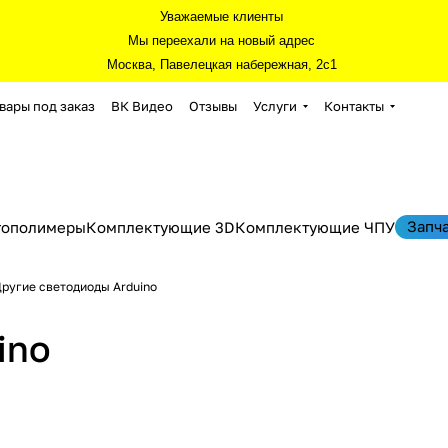
Уважаемые клиенты
Мы переехали на новый адрес
Москва, Павелецкая набережная, 2с1
вары под заказ
ВК Видео
Отзывы
Услуги
Контакты
Запч
тополимеры
Комплектующие 3D
Комплектующие ЧПУ
ругие светодиоды Arduino
ino