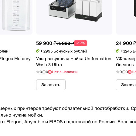
59 900 ₽
24 900 ₽
71 880 ₽
-17%
ублей
+ 2995 Бонусных рублей
+ 1245 
Elegoo Mercury
Ультразвуковая мойка Uniformation
УФ-камер
Wash 3 Ultra
Oceanus
0
0
Нет в наличии
0
0
Не
Заказать
Заказа
ерных принтеров требуют обязательной постобработки. Сраз
ельно нужна мойки.
от Elegoo, Anycubic и EIBOS с доставкой по России. Больш