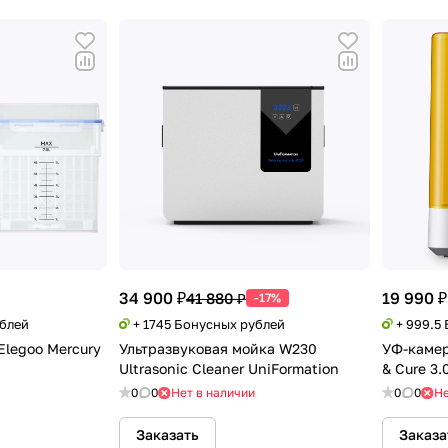
34 900 ₽
19 990 ₽
41 880 ₽
-17%
ублей
+ 1745 Бонусных рублей
+ 999.5
Elegoo Mercury
Ультразвуковая мойка W230
УФ-камер
Ultrasonic Cleaner UniFormation
& Cure 3.
0
0
Нет в наличии
0
0
Не
Заказать
Заказа