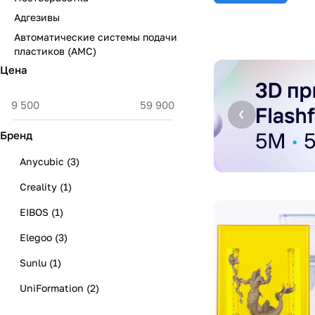
Адгезивы
Автоматические системы подачи
пластиков (АМС)
Цена
Бренд
Anycubic
(
3
)
Creality
(
1
)
EIBOS
(
1
)
Elegoo
(
3
)
Sunlu
(
1
)
UniFormation
(
2
)