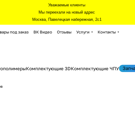
Уважаемые клиенты
Мы переехали на новый адрес
Москва, Павелецкая набережная, 2с1
вары под заказ
ВК Видео
Отзывы
Услуги
Контакты
Запч
тополимеры
Комплектующие 3D
Комплектующие ЧПУ
ов