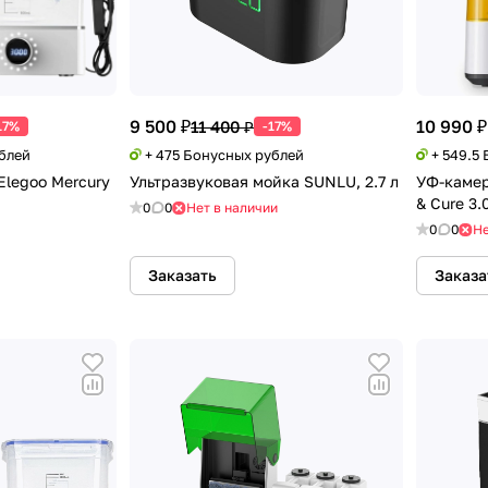
9 500 ₽
10 990 ₽
11 400 ₽
17%
-17%
ублей
+ 475 Бонусных рублей
+ 549.5
Elegoo Mercury
Ультразвуковая мойка SUNLU, 2.7 л
УФ-камер
& Cure 3.
0
0
Нет в наличии
0
0
Не
Заказать
Заказа