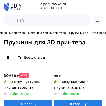
8 (800) 500-45-93
пн-пт 09:00—18:00
ющие 3D принтера
Механика для 3D принтера
Пружины для 3D принтера
Пружины для 3D принтера
Все фильтры
30 ₽
36 ₽
-17%
40 ₽
+ 1.5 Бонусных рублей
+ 2 Бонусных рублей
Пружина 22x7 мм
Пружина 20х8 мм
0
0
В наличии
0
0
В наличии
В корзину
В корзину