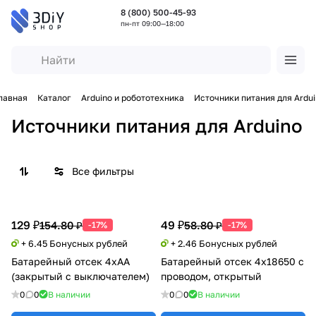
8 (800) 500-45-93
пн-пт 09:00—18:00
лавная
Каталог
Arduino и робототехника
Источники питания для Ardu
Источники питания для Arduino
Все фильтры
129 ₽
49 ₽
154.80 ₽
58.80 ₽
-17%
-17%
+ 6.45 Бонусных рублей
+ 2.46 Бонусных рублей
Батарейный отсек 4xАА
Батарейный отсек 4x18650 с
(закрытый с выключателем)
проводом, открытый
0
0
В наличии
0
0
В наличии