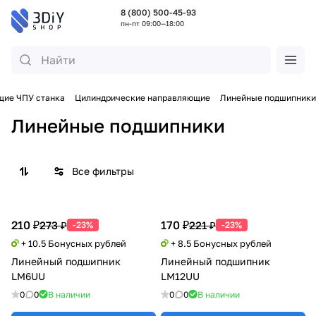
8 (800) 500-45-93
пн-пт 09:00—18:00
ие ЧПУ станка
Цилиндрические направляющие
Линейные подшипники
Линейные подшипники
Все фильтры
210 ₽
170 ₽
273 ₽
221 ₽
-23%
-23%
+ 10.5 Бонусных рублей
+ 8.5 Бонусных рублей
Линейный подшипник
Линейный подшипник
LM6UU
LM12UU
0
0
В наличии
0
0
В наличии