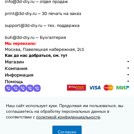
info@3d-diy.ru
— отдел продаж
print@3d-diy.ru
— 3D печать на заказ
support@3d-diy.ru
— тех. поддержка
buh@3d-diy.ru
— Бухгалтерия
Мы переехали:
Москва, Павелецкая набережная, 2с1
Как до нас добраться, см. тут
Магазин
Компания
Информация
Помощь
Наш сайт использует куки. Продолжая им пользоваться, вы
2013 - 2026 © 3DiY (Тридиай) - интернет-магазин
соглашаетесь на обработку персональных данных в
комплектующих для 3D принтеров, ЧПУ станков и
соответствии с
политикой конфиденциальности
.
робототехники
Конфиденциальность
Оферта
Согласен