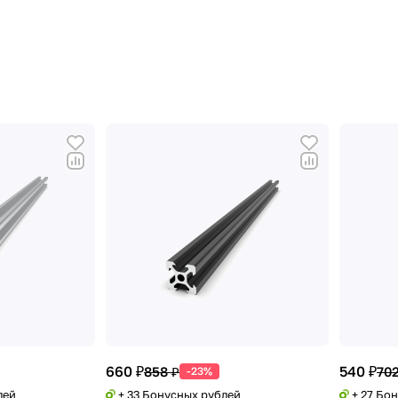
660 ₽
540 ₽
858 ₽
702
-23%
лей
+ 33 Бонусных рублей
+ 27 Бо