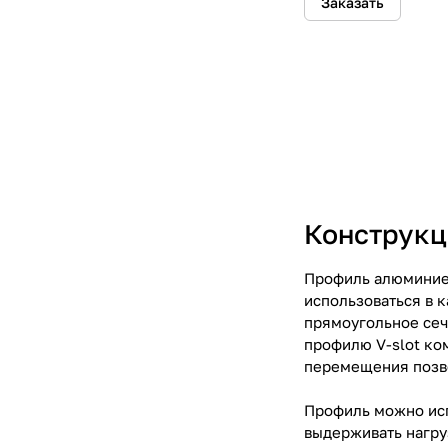
Заказать
Конструкц
Профиль алюминиев
использоваться в 
прямоугольное сеч
профилю V-slot ко
перемещения позво
Профиль можно исп
выдерживать нагру