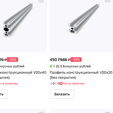
450 ₽
79 ₽
585 ₽
-23%
-23%
Бонусных рублей
+ 22.5 Бонусных рублей
 конструкционный V20х40
Профиль конструкционный V20х20
рытия)
(Без покрытия)
т в наличии
0
0
Нет в наличии
ть
Заказать