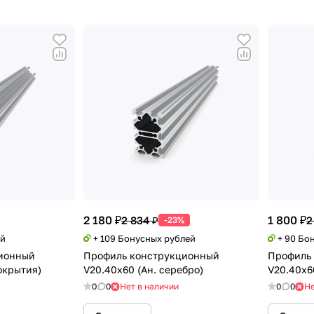
2 180 ₽
1 800 ₽
2 834 ₽
2
-23%
ей
+ 109 Бонусных рублей
+ 90 Бо
ионный
Профиль конструкционный
Профиль
окрытия)
V20.40х60 (Ан. серебро)
V20.40х6
0
0
Нет в наличии
0
0
Не