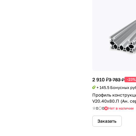
2 910 ₽
3 783 ₽
-23%
+ 145.5 Бонусных ру
Профиль конструкц
V20.40х80.П (Ан. се
0
0
Нет в наличии
Заказать