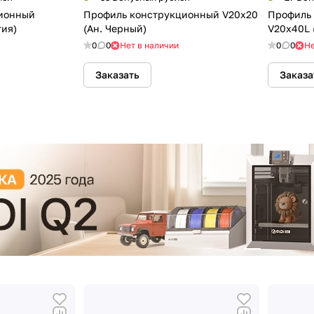
ионный
Профиль конструкционный V20х20
Профиль
тия)
(Ан. Черный)
V20х40L 
0
0
Нет в наличии
0
0
Не
Заказать
Заказа