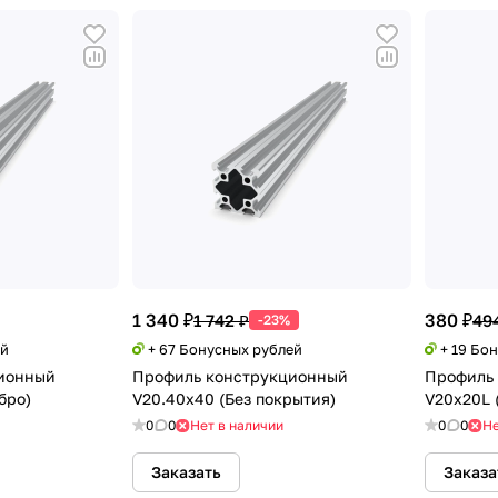
1 340 ₽
380 ₽
1 742 ₽
49
-23%
ей
+ 67 Бонусных рублей
+ 19 Бо
ионный
Профиль конструкционный
Профиль
бро)
V20.40х40 (Без покрытия)
V20х20L 
0
0
Нет в наличии
0
0
Не
Заказать
Заказа