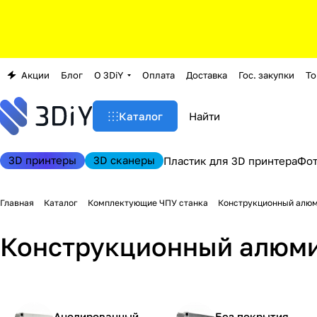
Акции
Блог
О 3DiY
Оплата
Доставка
Гос. закупки
То
Каталог
3D принтеры
3D сканеры
Пластик для 3D принтера
Фо
Главная
Каталог
Комплектующие ЧПУ станка
Конструкционный алю
Конструкционный алюми
Анодированный
Без покрытия