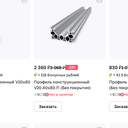
2 360 ₽
830 ₽
3 068 ₽
1 0
-23%
ей
+ 118 Бонусных рублей
+ 41.5 
ионный V20х80
Профиль конструкционный
Профиль
V20.40х80.П (Без покрытия)
(Без пок
0
0
Нет в наличии
0
0
Не
Заказать
Заказа