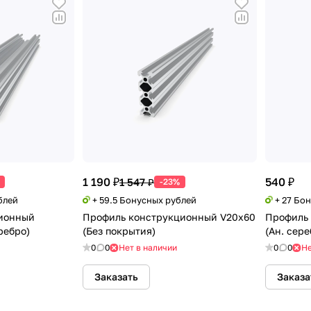
1 190 ₽
540 ₽
1 547 ₽
-23%
блей
+ 59.5 Бонусных рублей
+ 27 Бо
ионный
Профиль конструкционный V20х60
Профиль
ребро)
(Без покрытия)
(Ан. сере
0
0
Нет в наличии
0
0
Не
Заказать
Заказа