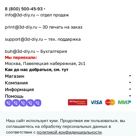
8 (800) 500-45-93
info@3d-diy.ru
— отдел продаж
print@3d-diy.ru
— 3D печать на заказ
support@3d-diy.ru
— тех. поддержка
buh@3d-diy.ru
— Бухгалтерия
Мы переехали:
Москва, Павелецкая набережная, 2с1
Как до нас добраться, см. тут
Магазин
Компания
Информация
Помощь
Наш сайт использует куки. Продолжая им пользоваться, вы
2013 - 2026 © 3DiY (Тридиай) - интернет-магазин
соглашаетесь на обработку персональных данных в
комплектующих для 3D принтеров, ЧПУ станков и
соответствии с
политикой конфиденциальности
.
робототехники