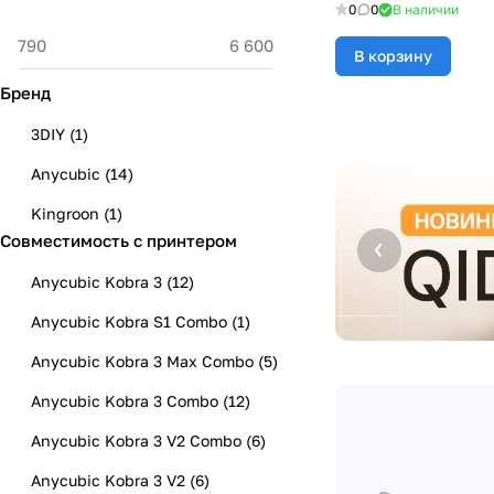
0
0
В наличии
В корзину
Бренд
3DIY
(
1
)
Anycubic
(
14
)
Kingroon
(
1
)
Совместимость с принтером
Anycubic Kobra 3
(
12
)
Anycubic Kobra S1 Combo
(
1
)
Anycubic Kobra 3 Max Combo
(
5
)
Anycubic Kobra 3 Combo
(
12
)
Anycubic Kobra 3 V2 Combo
(
6
)
Anycubic Kobra 3 V2
(
6
)