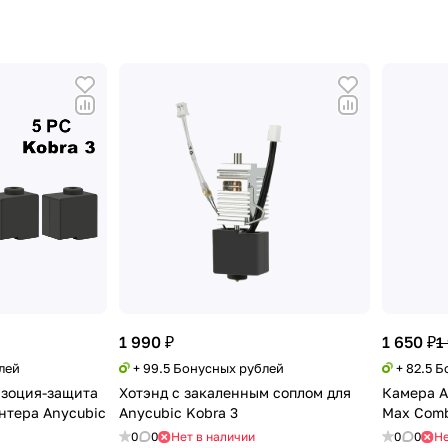
1 990 ₽
1 650 ₽
1
лей
+ 99.5 Бонусных рублей
+ 82.5 
изоция-защита
Хотэнд с закаленным соплом для
Камера A
нтера Anycubic
Anycubic Kobra 3
Max Com
0
0
Нет в наличии
0
0
Не