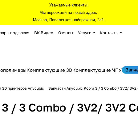
Уважаемые клиенты
Мы переехали на новый адрес
Москва, Павелецкая набережная, 2с1
вары под заказ
ВК Видео
Отзывы
Услуги
Контакты
Запч
тополимеры
Комплектующие 3D
Комплектующие ЧПУ
я 3D принтеров Anycubic
Запчасти Anycubic Kobra 3 / 3 Combo / 3V2/ 3V
 3 / 3 Combo / 3V2/ 3V2 