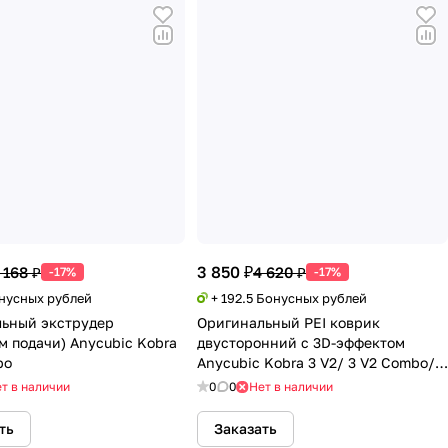
3 850 ₽
 168 ₽
4 620 ₽
-17%
-17%
онусных рублей
+ 192.5 Бонусных рублей
ьный экструдер
Оригинальный PEI коврик
м подачи) Anycubic Kobra
двусторонний с 3D-эффектом
bo
Anycubic Kobra 3 V2/ 3 V2 Combo/
Kobra 3/ 3 Combo
т в наличии
0
0
Нет в наличии
ть
Заказать