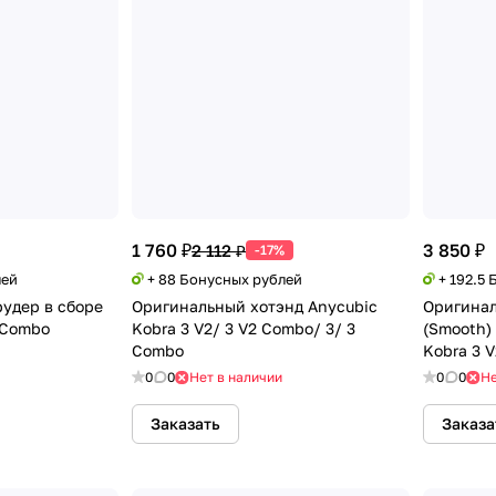
1 760 ₽
3 850 ₽
2 112 ₽
-17%
лей
+ 88 Бонусных рублей
+ 192.5
удер в сборе
Оригинальный хотэнд Anycubic
Оригинал
 Combo
Kobra 3 V2/ 3 V2 Combo/ 3/ 3
(Smooth)
Combo
Kobra 3 V
Combo
0
0
Нет в наличии
0
0
Не
Заказать
Заказа