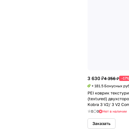
3 630 ₽
4 356 ₽
-17
+ 181.5 Бонусных ру
PEI коврик текстур
(textured) двухстор
Kobra 3 V2/ 3 V2 Co
Combo
0
0
Нет в наличии
Заказать