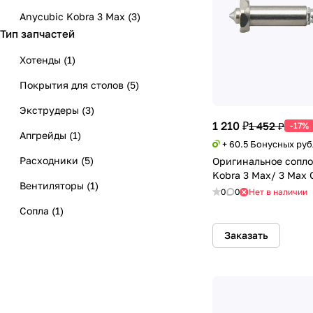
Anycubic Kobra 3 Max
(
3
)
Тип запчастей
Хотенды
(
1
)
Покрытия для столов
(
5
)
Экструдеры
(
3
)
1 210 ₽
1 452 ₽
-17%
Апгрейды
(
1
)
+ 60.5 Бонусных ру
Расходники
(
5
)
Оригинальное сопло
Kobra 3 Max/ 3 Max
Вентиляторы
(
1
)
0
0
Нет в наличии
Сопла
(
1
)
Заказать
Камеры
(
1
)