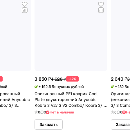
3 850 ₽
2 640 ₽
4 620 ₽
3
%
-17%
блей
+ 192.5 Бонусных рублей
+ 132 Б
ированный
Оригинальный PEI коврик Cool
Оригинал
онний Anycubic
Plate двухсторонний Anycubic
(механиз
mbo/ 3/ 3
Kobra 3 V2/ 3 V2 Combo/ Kobra 3/ 3
3/ 3 Com
Combo
0
0
Нет в наличии
0
0
Не
Заказать
Заказа