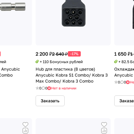
2 200 ₽
1 650 ₽
2 640 ₽
1
-17%
блей
+ 110 Бонусных рублей
+ 82.5 
 Anycubic
Hub для пластика (8 цветов)
Охлажда
 Combo
Anycubic Kobra S1 Combo/ Kobra 3
Anycubic
Max Combo/ Kobra 3 Combo
0
0
Не
0
0
Нет в наличии
Заказать
Заказа