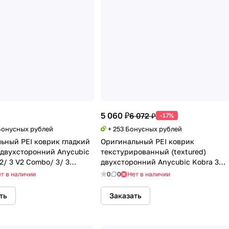
5 060 ₽
6 072 ₽
-17%
 Бонусных рублей
+ 253 Бонусных рублей
ьный PEI коврик гладкий
Оригинальный PEI коврик
 двухсторонний Anycubic
текстурированный (textured)
2/ 3 V2 Combo/ 3/ 3
двухсторонний Anycubic Kobra 3
Max/ 3 Max Combo
т в наличии
0
0
Нет в наличии
ть
Заказать